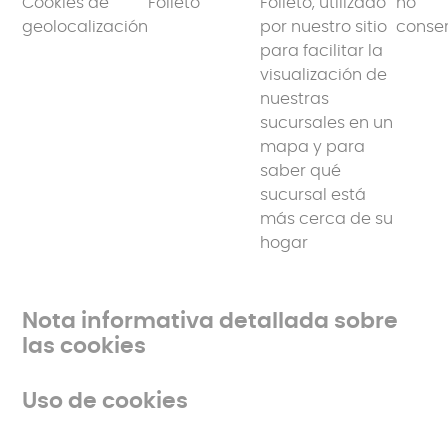
Cookies de
Folleto
Folleto, utilizado
no
geolocalización
por nuestro sitio
conse
para facilitar la
visualización de
nuestras
sucursales en un
mapa y para
saber qué
sucursal está
más cerca de su
hogar
Nota informativa detallada sobre
las cookies
Uso de cookies