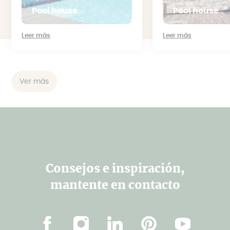
Pool house
Pool house
Leer más
Leer más
Ver más
Consejos e inspiración,
mantente en contacto
Facebook
Instagram
Linkedin
Pinterest
YouTube