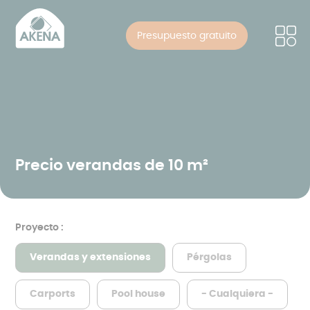
Panel de gestión de cookies
Pasar
al
Presupuesto gratuito
contenido
principal
Precio verandas de 10 m²
Proyecto :
Verandas y extensiones
Pérgolas
Carports
Pool house
- Cualquiera -