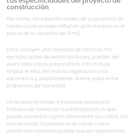
Las especificidades del proyecto de
construcción
térmico;
soluciones de apertura
con acristalamiento
Por último, las especificidades de su proyecto de
especial para mejorar el rendimiento de su
construcción pueden influir en gran medida en el
veranda y el acceso al exterior.
precio de su veranda de 10 m2.
Estos incluyen una variedad de factores. Por
ejemplo, antes de sentar las bases, pueden ser
esenciales varios preparativos. Esto incluye
limpiar el sitio, eliminar la vegetación o los
escombros y, posiblemente, drenar para evitar
problemas de humedad.
Un terreno inclinado o inestable provocará
trabajos de nivelación o estabilización, lo que
puede aumentar significativamente los costos. Del
mismo modo, la presencia de rocas u otros
obstáculos naturales puede requerir operaciones