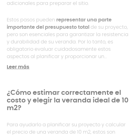
adicionales para preparar el sitio.
Estos pasos pueden
representar una parte
importante del presupuesto total
de su proyecto,
pero son esenciales para garantizar la resistencia
y durabilidad de su veranda. Por lo tanto, es
obligatorio evaluar cuidadosamente estos
aspectos al planificar y proporcionar un
presupuesto adecuado para cubrir estas
Leer más
eventualidades.
¿Cómo estimar correctamente el
costo y elegir la veranda ideal de 10
m2?
Para ayudarlo a planificar su proyecto y calcular
el precio de una veranda de 10 m2, estos son