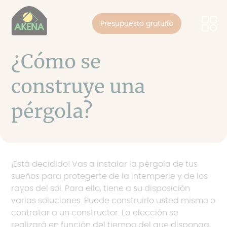
Panel de gestión de cookies
Pasar
al
Presupuesto gratuito
contenido
principal
¿Cómo se
construye una
pérgola?
¡Está decidido! Vas a instalar la pérgola de tus
sueños para protegerte de la intemperie y de los
rayos del sol. Para ello, tiene a su disposición
varias soluciones. Puede construirlo usted mismo o
contratar a un constructor. La elección se
realizará en función del tiempo del que disponga,