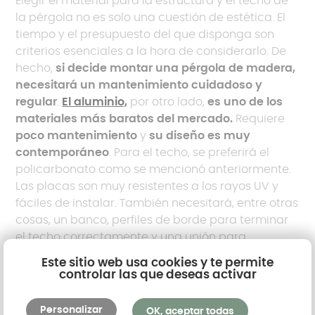
Elegir el material para la estructura y el techo de
la pérgola no es solo una cuestión de estética. El
tiempo y el presupuesto del que disponga son
criterios esenciales a la hora de considerarlo. De
hecho,
si decide montar una pérgola de madera,
necesitará un mantenimiento cuidadoso y
regular
.
El aluminio,
por otro lado,
es uno de los
materiales más baratos del mercado.
Requiere
poco mantenimiento
y
su diseño es muy
contemporáneo
. Para el techo, se preferirá el
policarbonato como se mencionó anteriormente.
Las placas son muy resistentes a los rayos UV y
fáciles de instalar. También necesitará, entre otras
cosas, un banco, perfiles de borde para terminar
el techo correctamente y una unión para
conectar las placas entre sí. Una vez arreglada,
Este sitio web usa cookies y te permite
¡todo lo que tienes que hacer es configurar tu
controlar las que deseas activar
pérgola, mantenerla y disfrutarla con tus seres
queridos! ¿Está dudando entre instalar su pérgola
Personalizar
OK, aceptar todas