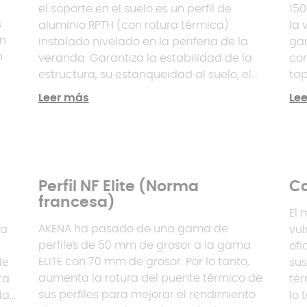
el soporte en el suelo es un perfil de
150
s
aluminio RPTH (con rotura térmica)
la 
ón
instalado nivelado en la periferia de la
gar
n
veranda. Garantiza la estabilidad de la
con
estructura, su estanqueidad al suelo, el
tap
drenaje del agua de lluvia y una barrera
des
Leer más
Le
térmica.
con
s
te
e
la 
ca
AKE
el
Perfil NF Elite (Norma
Ca
francesa)
nio
El 
AKENA ha pasado de una gama de
la
vul
perfiles de 50 mm de grosor a la gama
ofi
ELITE con 70 mm de grosor. Por lo tanto,
de
sus
aumenta la rotura del puente térmico de
ra
tér
sus perfiles para mejorar el rendimiento
das.
lo 