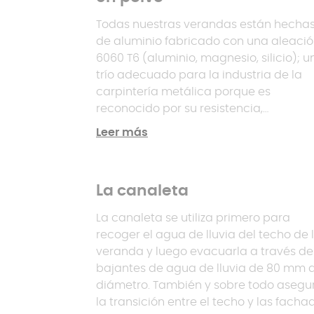
Todas nuestras verandas están hecha
de aluminio fabricado con una aleaci
6060 T6 (aluminio, magnesio, silicio); u
trío adecuado para la industria de la
carpintería metálica porque es
reconocido por su resistencia,
maleabilidad y tratamiento térmico. Lo
Leer más
perfiles se revisten en polvo, es decir, s
limpian, se cubren con una capa de la
(120 micras de grosor) y se hornean en 
La canaleta
horno a una temperatura de 190 °C; un
proceso destinado a proteger el alumi
La canaleta se utiliza primero para
de la veranda. Utilizamos perfiles de
recoger el agua de lluvia del techo de 
aluminio con recubrimiento en polvo
veranda y luego evacuarla a través de
etiquetados como
QUALICOAT Class
bajantes de agua de lluvia de 80 mm 
1/Class 2, QUALIMARIN E y
diámetro. También y sobre todo asegu
QUALILAQUAGE
,
certificaciones que
la transición entre el techo y las facha
indican que el aluminio utilizado es de