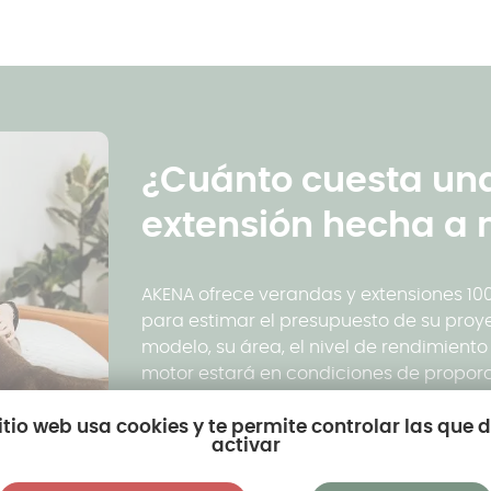
¿Cuánto cuesta un
extensión hecha a
AKENA ofrece verandas y extensiones 10
para estimar el presupuesto de su proye
modelo, su área, el nivel de rendimient
motor estará en condiciones de propor
sitio web usa cookies y te permite controlar las que 
Obtenga más información
activar