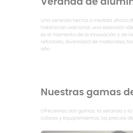
Veranda de alumin
Una veranda hecha a medida ahora ofr
habitación adicional, una extensión id
es el momento de la innovación y de l
reforzado, diversidad de materiales, f
año.
Nuestras gamas de
Ofrecemos dos gamas: la veranda y la e
colores y equipamientos, los precios de