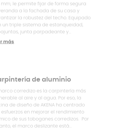
 mm; le permite fijar de forma segura
veranda a la fachada de su casa y
antizar la robustez del techo. Equipado
 un triple sistema de estanqueidad,
ajuntas, junta parpadeante y
carga de agua, el accesorio
er más
trarresta cualquier infiltración. El
cho de nuestras verandas cuenta con
certificación CSTB (certificado
NA_ISOL TH 2025).
rpintería de aluminio
marco corredizo es la carpintería más
nerable al aire y al agua. Por eso, la
cina de diseño de AKENA ha centrado
 esfuerzos en mejorar el rendimiento
mico de sus toboganes corredizos. Por
tanto, el marco deslizante está