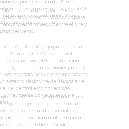
mpuesto por un marco de 70 mm
mbinado con un acristalamiento de 28
más, el marco deslizante AKENA
 para un mejor rendimiento térmico:
luye las siguientes innovaciones para
25% más de aislamiento*.
entar la estanqueidad entre el aire y
agua y el viento:
travesaño alto está equipado con un
cudo térmico de PVC que permite
lquier supresión de la conducción
mica y, por lo tanto, cualquier paso de
e. Este montaje es aún más interesante
un sistema deslizante de 3 hojas en el
 el riel central está conectado
ultáneamente con el exterior y el
 pilares laterales están cubiertos por
erior,
a capucha que crea una nueva capa
aislamiento, evitando así cualquier
nsmisión de aire frío o caliente para
er una excelente hermeticidad.