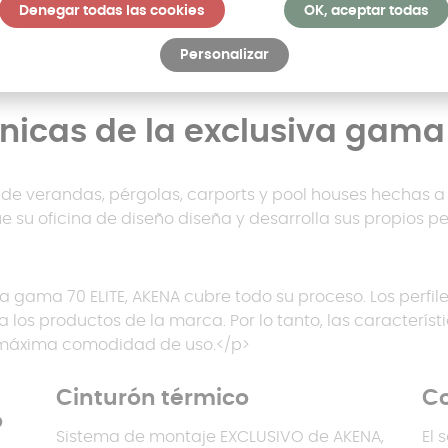
Denegar todas las cookies
OK, aceptar todas
Personalizar
cnicas de la exclusiva gama
r de verandas, pérgolas, carports y pool houses hechas 
e su oficina de diseño diseña y desarrolla sus propios per
, la gama 70 ELITE, AKENA cubre todo su proceso. Los perfi
a los productos de la marca. Por lo tanto, las característ
 máxima comodidad de uso.</p>
Cinturón térmico
Co
o
Sistema de montaje EXCLUSIVO de AKENA,
El 