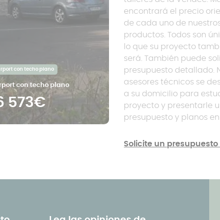
encontrará el precio ori
de cada uno de nuestro
productos. Todos son úni
lo que su proyecto tamb
será. También puede soli
presupuesto detallado. 
rport con techo plano
asesores técnicos se de
rport con techo plano
a su domicilio para estu
6 573€
proyecto y presentarle 
presupuesto y planos en
Solicite un presupuesto