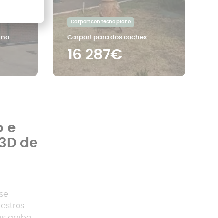
Carport con techo plano
ana
Carport para dos coches
16 287€
o e
3D de
 se
estros
ás arriba