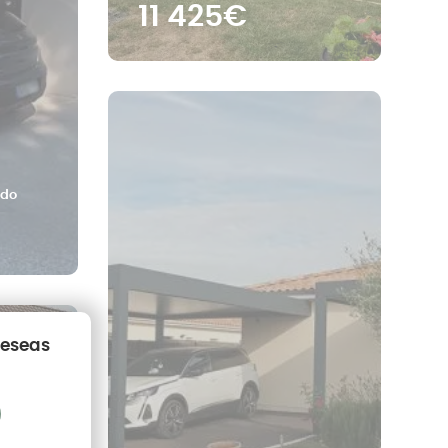
11 425€
ado
deseas