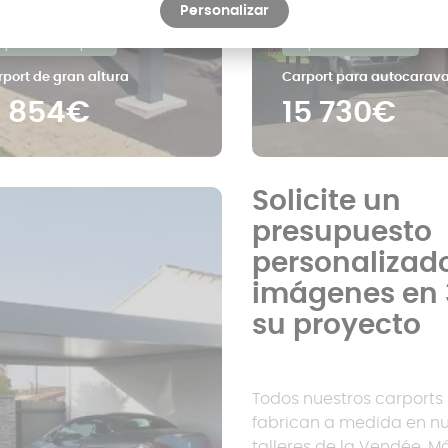
Personalizar
rport con techo plano
Carport con techo cuvro
port de gran altura
Carport para autocarav
1 854€
15 730€
Solicite un
presupuesto
personalizad
imágenes en 
su proyecto
Todos nuestros carports
fabrican a medida en nu
talleres de la Vendée. M