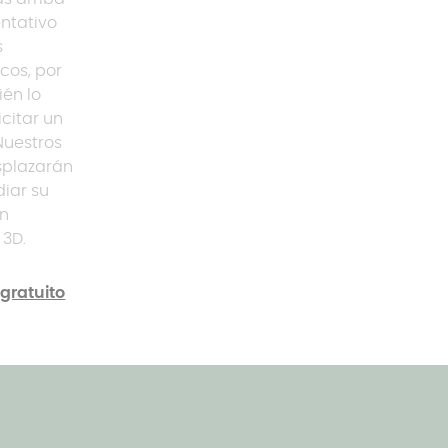
entativo
s
cos, por
ién lo
citar un
Nuestros
splazarán
diar su
un
 3D.
 gratuito