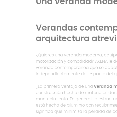
Una veranda modern
Verandas contemp
arquitectura atrev
¿Quieres una veranda moderna, equipa
motorización y comodidad? AKENA le da
veranda contemporánea que se adapte
independientemente del espacio del q
¿La primera ventaja de una
veranda 
construcción hecha de materiales dur
mantenimiento. En general, la estruc
está hecha de aluminio con recubrimien
significa que minimiza la pérdida de c