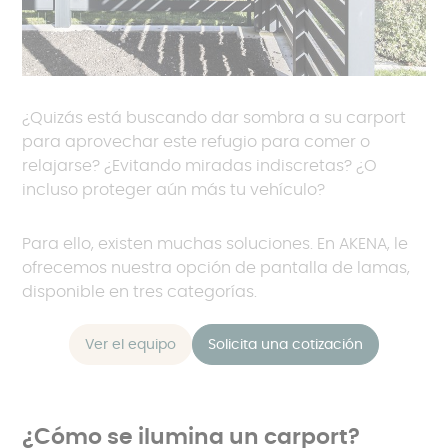
¿Quizás está buscando dar sombra a su carport
para aprovechar este refugio para comer o
relajarse? ¿Evitando miradas indiscretas? ¿O
incluso proteger aún más tu vehículo?
Para ello, existen muchas soluciones. En AKENA, le
ofrecemos nuestra opción de pantalla de lamas,
disponible en tres categorías.
Ver el equipo
Solicita una cotización
¿Cómo se ilumina un carport?