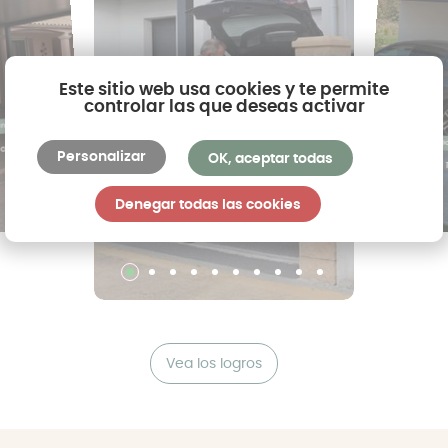
Este sitio web usa cookies y te permite
controlar las que deseas activar
Carport con techo cuvro
ano
Carport con te
 con techo
Carport arqueado simple
Personalizar
OK, aceptar todas
Carport con 
11 182€
9 938€
Denegar todas las cookies
Vea los logros