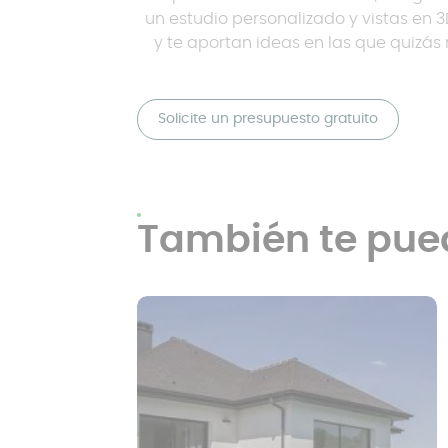
un estudio personalizado y vistas en 3
y te aportan ideas en las que quizá
Solicite un presupuesto gratuito
También te pue