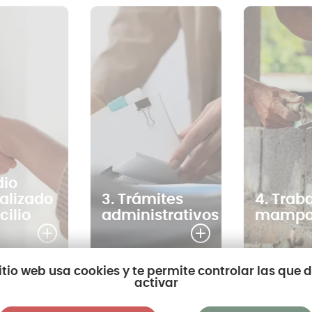
dio
alizado
3. Trámites
4. Trab
cilio
administrativos
mampos
sitio web usa cookies y te permite controlar las que 
activar