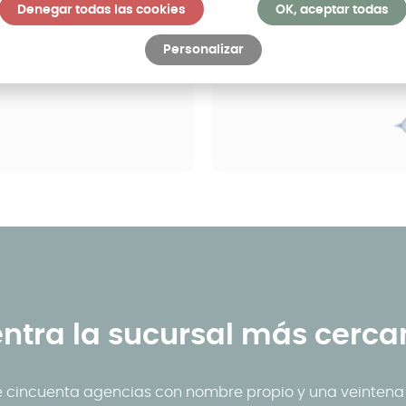
Denegar todas las cookies
OK, aceptar todas
lidad
Personalizar
ntra la sucursal más cercan
 cincuenta agencias con nombre propio y una veintena d