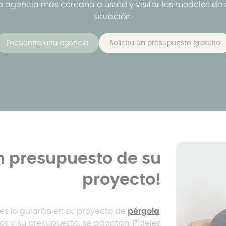
 la agencia más cercana a usted y visitar los modelos de
situación.
Encuentra una agencia
Solicita un presupuesto gratuito
 presupuesto de su
proyecto!
res lo guiarán en su proyecto de
pérgola
.
s y su presupuesto, se adaptan. Pídeles