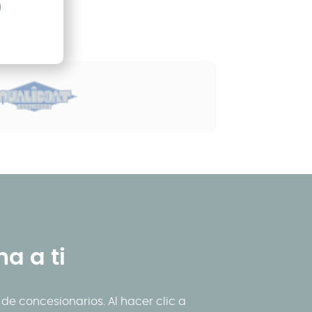
a a ti
e concesionarios. Al hacer clic a