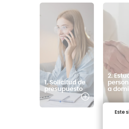
2. Estu
1. Solicitud de
person
presupuesto
a domi
Este 