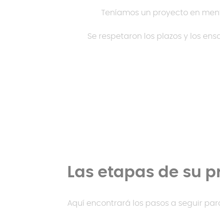
Teníamos un proyecto en ment
Se respetaron los plazos y los e
Las etapas de su p
Aquí encontrará los pasos a seguir par