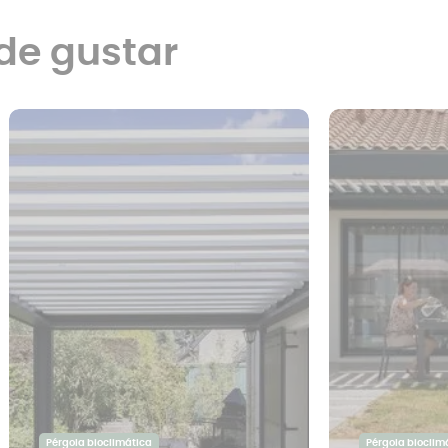
de gustar
Pérgola bioclimática
Pérgola bioclim