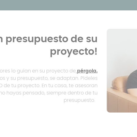
 presupuesto de su
proyecto!
ores lo guían en su proyecto de
pérgola.
s y su presupuesto, se adaptan. Pídeles
D de tu proyecto. En tu casa, te asesoran
s no hayas pensado, siempre dentro de tu
presupuesto.