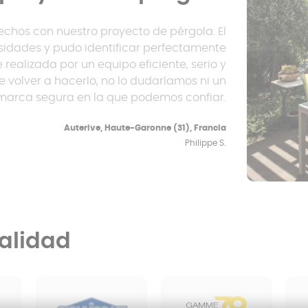
chos con nuestro proyecto de pérgola. El
idades y pudo identificar perfectamente
 realizada por un equipo eficiente, serio y
 volver a hacerlo, no lo dudaríamos ni un
marca segura en la que podemos confiar.
Auterive, Haute-Garonne (31), Francia
Philippe S.
alidad