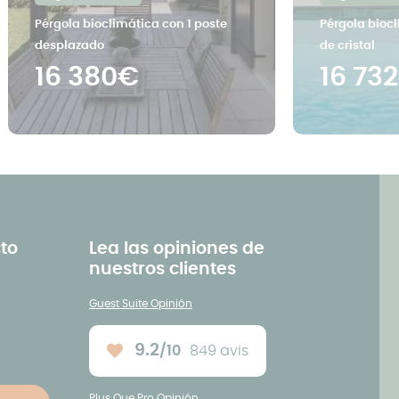
Pérgola bioclimática con 1 poste
Pérgola biocl
desplazado
de cristal
16 380€
16 73
to
Lea las opiniones de
nuestros clientes
Guest Suite Opinión
9.2
/10
849 avis
Note moyenne :
Plus Que Pro Opinión