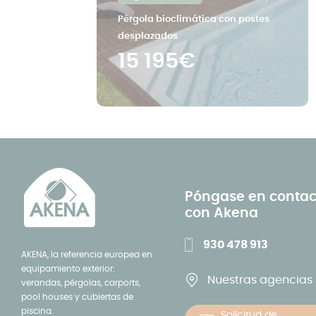
Pérgola bioclimática con postes
desplazados
15 195€
Póngase en contac
con Akena
930 478 913
AKENA, la referencia europea en
equipamiento exterior:
Nuestras agencias
verandas, pérgolas, carports,
pool houses y cubiertas de
piscina.
Solicitud de