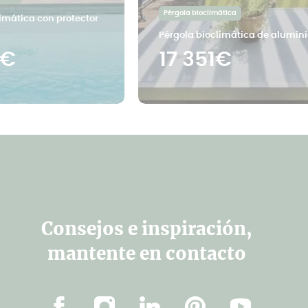
Pérgola bioclimática
imática con protector
Pérgola bioclimática de alumini
2€
17 351€
Consejos e inspiración,
mantente en contacto