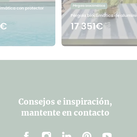
Pérgola bioclimática
imática con protector
Pérgola bioclimática de alumini
2€
17 351€
Consejos e inspiración,
mantente en contacto