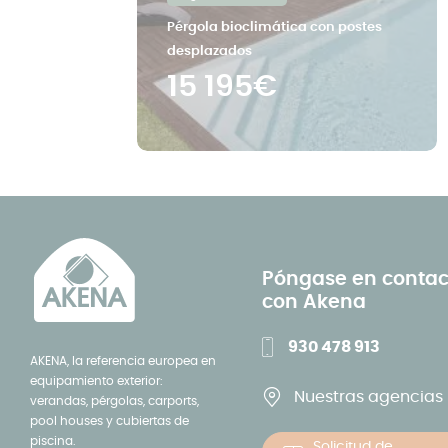
Pérgola bioclimática con postes
desplazados
15 195€
Póngase en contac
con Akena
930 478 913
AKENA, la referencia europea en
equipamiento exterior:
Nuestras agencias
verandas, pérgolas, carports,
pool houses y cubiertas de
piscina.
Solicitud de