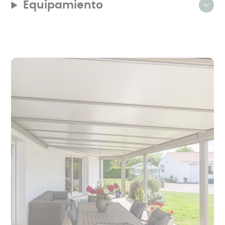
Equipamiento
otra
dimensión.