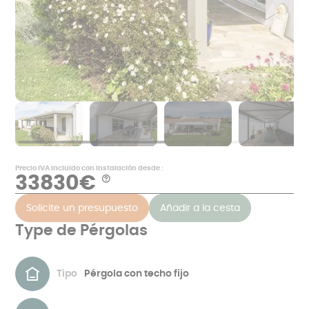
Precio IVA incluido con instalación desde :
33830€
Aide
*
Solicite un presupuesto
Añadir a la cesta
Ejemplos
de
precios
Type de Pérgolas
en
€
IVA
incluido,
excluyendo
Tipo
Pérgola con techo fijo
la
albañilería
y
correspondientes
a