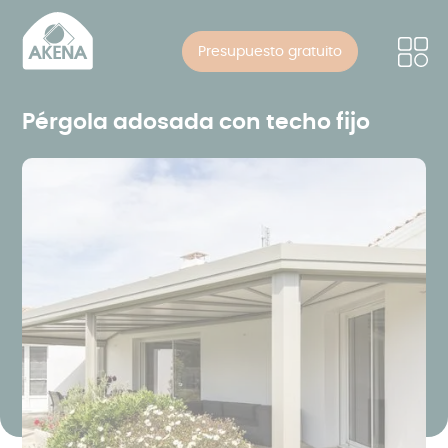
Panel de gestión de cookies
Pasar
al
Presupuesto gratuito
contenido
principal
Pérgola adosada con techo fijo