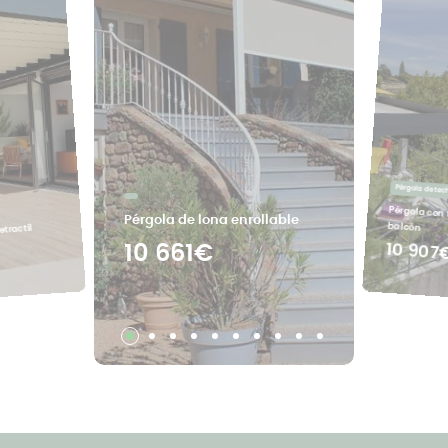
Pérgola de tec
Pérgola con 
Pérgola de lona enrollable
balcón
etractíl
10 907
10 661€