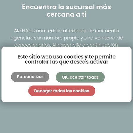
Encuentra la sucursal más
cercana a ti
AKENA es una red de alrededor de cincuenta
agencias con nombre propio y una veintena de
concesionarios. Al hacer clic a continuación,
podrá visualizar la agencia más cercana a
Este sitio web usa cookies y te permite
usted y visitar los modelos de exhibición
controlar las que deseas activar
presentados en situación.
Personalizar
OK, aceptar todas
Encuentra una agencia
Denegar todas las cookies
Solicita un presupuesto gratuito