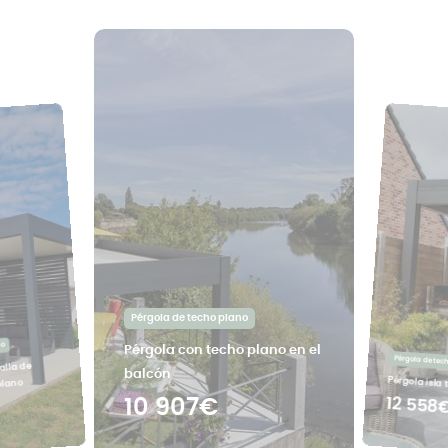
Pérgola de techo plano
no
Pérgola con techo plano en el
Pérgola de tec
alla de
balcón
Pérgola isla
plano
12 558
10 907€