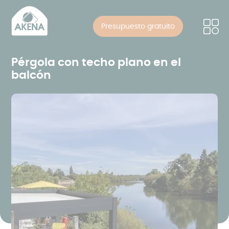
Panel de gestión de cookies
Pasar
al
Presupuesto gratuito
contenido
principal
Pérgola con techo plano en el
balcón