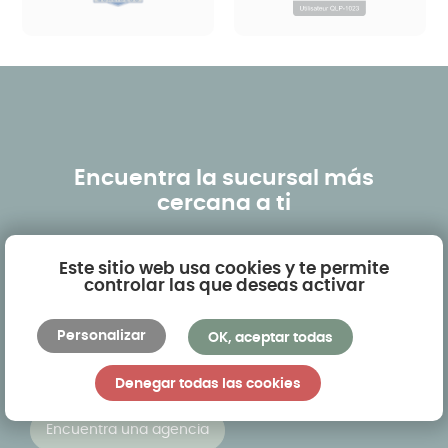
Encuentra la sucursal más
cercana a ti
AKENA es una red de alrededor de cincuenta
Este sitio web usa cookies y te permite
agencias con nombre propio y una veintena de
controlar las que deseas activar
concesionarios. Al hacer clic a continuación,
podrá visualizar la agencia más cercana a
Personalizar
OK, aceptar todas
usted y visitar los modelos de exhibición
presentados en situación.
Denegar todas las cookies
Encuentra una agencia