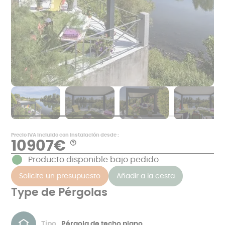
Precio IVA incluido con instalación desde :
10907€
Aide
*
Producto disponible bajo pedido
Ejemplos
de
Solicite un presupuesto
Añadir a la cesta
precios
en
€
Type de Pérgolas
IVA
incluido,
excluyendo
la
albañilería
Tipo
Pérgola de techo plano
y