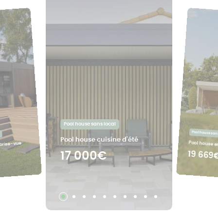
Pool house sans local
Pool house sans
Pool house cuisine d'été
Pool house e
 brise-vue
19 669
17 000€