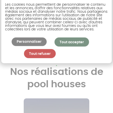
une salle de sport privée ? N'attendez plus et faites
Les cookies nous permettent de personnaliser le contenu
confiance à Akena pour concrétiser votre rêve.
et les annonces, d'offrir des fonctionnalités relatives aux
médias sociaux et d'analyser notre trafic. Nous partageons
Avec nos solutions de pool house sur-mesure, vous
également des informations sur l'utilisation de notre site
avec nos partenaires de médias sociaux, de publicité et
pouvez créer un espace qui répond parfaitement
d'analyse, qui peuvent combiner celles-ci avec d'autres
à vos besoins tout en ajoutant un attrait
informations que vous leur avez fournies ou qu'ils ont
collectées lors de votre utilisation de leurs services.
esthétique à votre propriété.
Personnaliser
Tout accepter
Demander conseil à un professionnel
Tout refuser
Nos réalisations de
pool houses