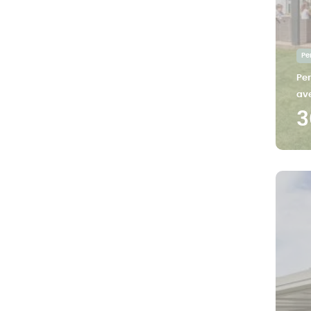
Pe
Per
av
3