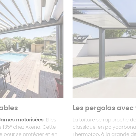
tables
Les pergolas avec 
lames motorisées
. Elles
La toiture se rapproche de
e 135° chez Akena. Cette
classique, en polycarbon
re pour se protéger et en
Thermotop, à la grande dif