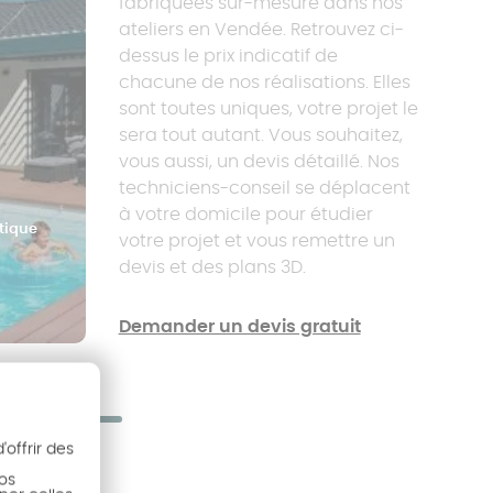
fabriquées sur-mesure dans nos
ateliers en Vendée. Retrouvez ci-
dessus le prix indicatif de
chacune de nos réalisations. Elles
sont toutes uniques, votre projet le
sera tout autant. Vous souhaitez,
vous aussi, un devis détaillé. Nos
techniciens-conseil se déplacent
à votre domicile pour étudier
tique
votre projet et vous remettre un
devis et des plans 3D.
Demander un devis gratuit
ts sur 48
offrir des
6
nos
Page
Page