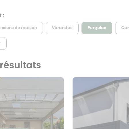
Prix pergola à
toit fixe
 :
Carport trapèze
ensions de maison
Vérandas
Pergolas
Car
Carport sans
Prix pergola à
poteau
t
toit plat
résultats