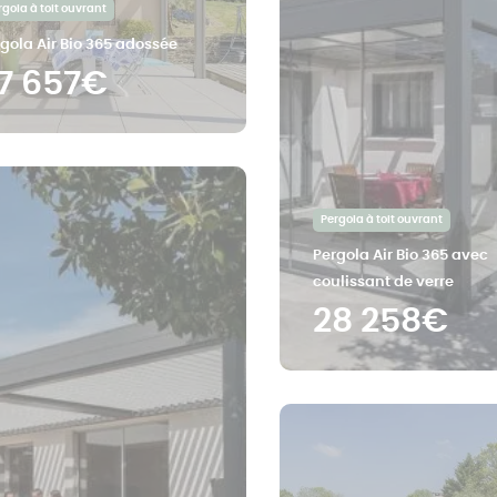
rgola à toit ouvrant
gola Air Bio 365 adossée
7 657€
Pergola à toit ouvrant
Pergola Air Bio 365 avec
coulissant de verre
28 258€