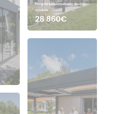
Pergola bioclimatique double
module
28 860€