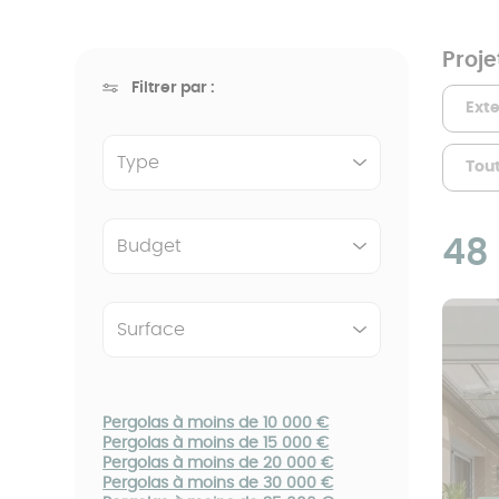
> 30 m²
Simulateur
Catalogues
Catalogues
polycarbonate
Véranda isolée
L'extension de maison toit
Projet
Pergola à toit
Catalogues
plat
Nos pergolas sur-
Filtrer par :
Carport préau
fixe
Ext
mesure
Type
Tou
Pergola à toit
plat
48
Budget
Surface
Pergolas à moins de 10 000 €
Pergolas à moins de 15 000 €
Pergolas à moins de 20 000 €
Pergolas à moins de 30 000 €