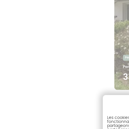
Per
Per
3
Les cookie
fonctionnal
Pagin
partageons 