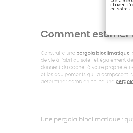
partenaire
ci avec d'a
de votre ut
Comment estimer le
Construire une
pergola bioclimatique
,
de vie à l’abri du soleil et également 
donnent du cachet à votre propriété. Le
et les équipements qui la composent. No
déterminer combien coûte une
pergol
Une pergola bioclimatique : qu’