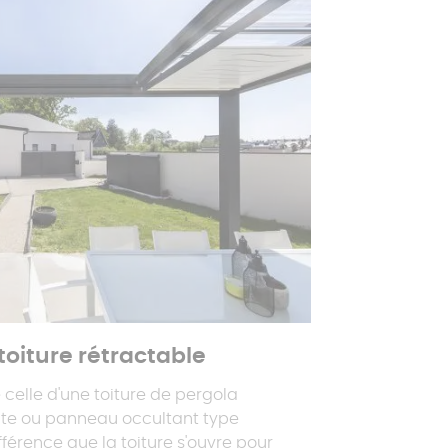
toiture rétractable
 celle d'une toiture de pergola
ate ou panneau occultant type
férence que la toiture s'ouvre pour