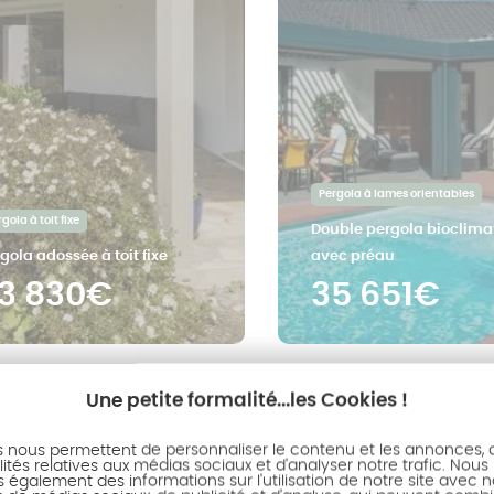
Pergola à lames orientables
gola à toit fixe
Double pergola bioclima
gola adossée à toit fixe
avec préau
3 830€
35 651€
Vous avez vu 48 élémen
Une petite formalité...les Cookies !
s nous permettent de personnaliser le contenu et les annonces, d'
ités relatives aux médias sociaux et d'analyser notre trafic. Nous
ation
1
4
5
…
également des informations sur l'utilisation de notre site avec 
Page
Première
Page