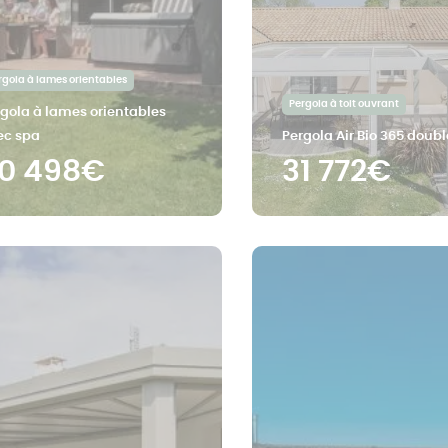
rgola à lames orientables
Pergola à toit ouvrant
gola à lames orientables
ec spa
Pergola Air Bio 365 doubl
0 498€
31 772€