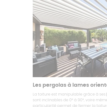
Les pergolas à lames orien
La toiture est manipulable grâce à ses
sont inclinables de 0° à 90°, voire mêm
particularité permet de fermer la toitu