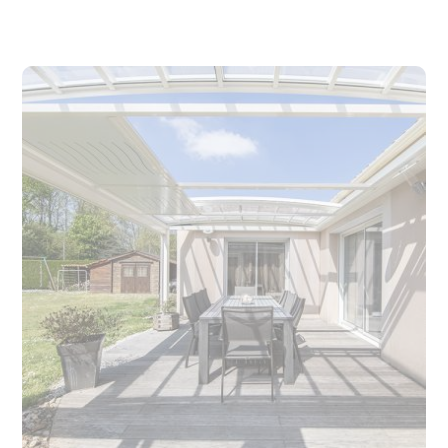
Caractéristiques
Produit
Surface intérieure (en
39 m²
m²)
Hauteur (en cm)
280 cm
Forme
En L
Garantie
Garantie décennale 10 ans
Conception
Sur mesure
Pays de conception
France
Information de
2 à 4 semaines avant la
livraison
pose
Information
Pose incluse en 1 à 3 jours,
d'installation
par nos poseurs experts
Rideaux relevables
Oui (store)
Nombre de rideaux
1
inclus
Motorisé
Oui (toiture ouvrante -
store)
Nombre de poteaux
6
Système
Oui