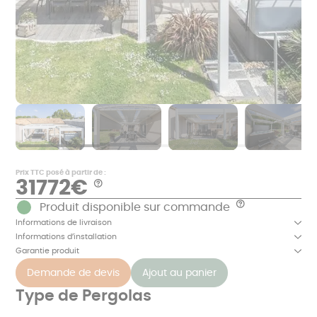
Prix TTC posé à partir de :
31772€
Aide
*
Produit disponible sur commande
Aide
Exemples
de
Informations de livraison
Le
prix
prix
Informations d’installation
en
comprend
€
le
Garantie produit
TTC,
métré,
hors
la
Demande de devis
Ajout au panier
maçonnerie
fabrication
et
dans
correspondants
Type de Pergolas
nos
à
usines
une
en
réalisation