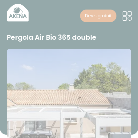
Panneau de gestion des cookies
Aller
au
Devis gratuit
contenu
principal
Pergola Air Bio 365 double