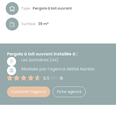
Vendée,
sur-
la
mesure.
livraison
Type
Pergola à toit ouvrant
et
la
pose
par
nos
Surface
39 m²
équipes
de
professionnels
spécialisés.
Nous
contacter
pour
tout
autre
dimension.
Pergola à toit ouvrant installée à :
Les Sorinières (44)
Réalisée par l’agence AKENA Nantes
Note :
9.5
Nombre d'avis :
(47)
Aide
Ces
avis
Contacter l’agence
Fiche agence
concernent
l'agence
ayant
réalisée
le
produit.