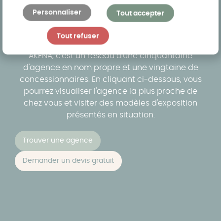
Personnaliser
Tout accepter
Trouvez l'agence la plus proche de
chez vous
Tout refuser
AKENA, c'est un réseau d'une cinquantaine
d'agence en nom propre et une vingtaine de
concessionnaires. En cliquant ci-dessous, vous
pourrez visualiser l'agence la plus proche de
chez vous et visiter des modèles d'exposition
présentés en situation.
Trouver une agence
Demander un devis gratuit