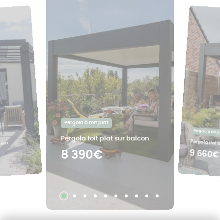
Pergola à toit plat
Pergola à toit p
Pergola toit plat sur balcon
Pergola ilot t
rdin
9 660€
8 390€