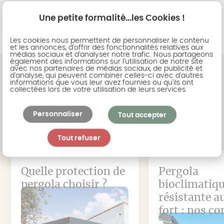
Une petite formalité...les Cookies !
Voir toutes les réalisations
Les cookies nous permettent de personnaliser le contenu
et les annonces, d'offrir des fonctionnalités relatives aux
médias sociaux et d'analyser notre trafic. Nous partageons
également des informations sur l'utilisation de notre site
avec nos partenaires de médias sociaux, de publicité et
d'analyse, qui peuvent combiner celles-ci avec d'autres
informations que vous leur avez fournies ou qu'ils ont
collectées lors de votre utilisation de leurs services.
Retrouver tous les
Personnaliser
articles du magazine
Tout accepter
Tout refuser
Quelle protection de
Pergola
pergola choisir ?
bioclimatiq
résistante a
fort : nos co