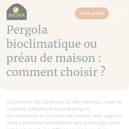
Panneau de gestion des cookies
Aller
au
Devis gratuit
contenu
principal
Pergola
bioclimatique ou
préau de maison :
comment choisir ?
Au moment de construire un abri extérieur, il est de
coutume d’hésiter entre une pergola
bioclimatique et un préau de maison. Bien que ces
deux installations présentent des similitudes, elles