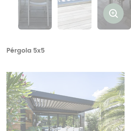
Ouvrir l
Pérgola 5x5