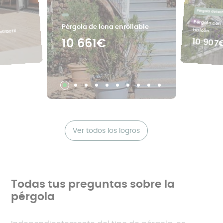
Pérgola de tec
Pérgola con 
Pérgola de lona enrollable
balcón
etractíl
10 907
10 661€
Ver todos los logros
Todas tus preguntas sobre la
pérgola