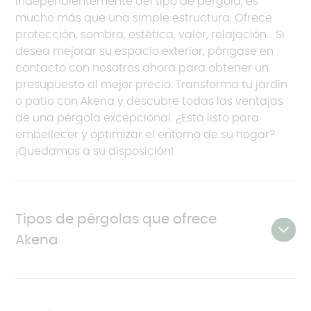
Independientemente del tipo de pérgola, es
mucho más que una simple estructura. Ofrece
protección, sombra, estética, valor, relajación... Si
desea mejorar su espacio exterior, póngase en
contacto con nosotros ahora para obtener un
presupuesto al mejor precio. Transforma tu jardín
o patio con Akena y descubre todas las ventajas
de una pérgola excepcional. ¿Está listo para
embellecer y optimizar el entorno de su hogar?
¡Quedamos a su disposición!
Tipos de pérgolas que ofrece
Akena
En Akena, ofrecemos varios tipos de pérgolas de
5x5 que se adaptan a sus necesidades y deseos: