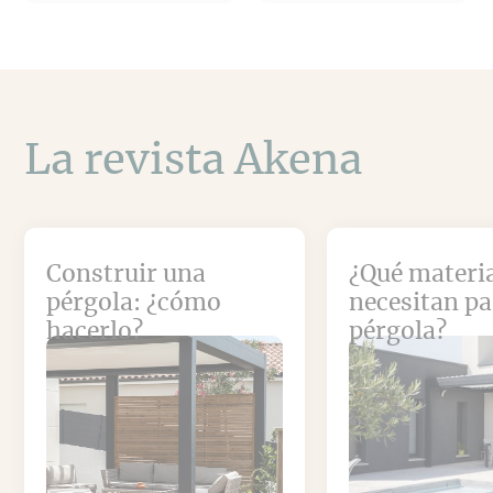
La revista Akena
Construir una
¿Qué materia
pérgola: ¿cómo
necesitan p
hacerlo?
pérgola?