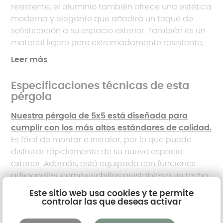
resistente, el aluminio también ofrece una estética
moderna y elegante que añadirá un toque de
sofisticación a su espacio exterior. También es un
material ligero pero extremadamente resistente,
por lo que es una opción ideal para su pérgola.
Leer más
Ofrece una gran resistencia a la intemperie, a los
rayos UV y a la corrosión, lo que garantiza una
Especificaciones técnicas de esta
larga vida útil para su pérgola.
pérgola
Nuestra pérgola de 5x5 está diseñada para
cumplir con los más altos estándares de calidad.
Es fácil de montar e instalar, por lo que puede
disfrutar rápidamente de su nuevo espacio
exterior. Además, está equipado con funciones
adicionales, como cuchillas ajustables o un techo
retráctil, que le permiten ajustar la sombra según
Este sitio web usa cookies y te permite
sus necesidades.
controlar las que deseas activar