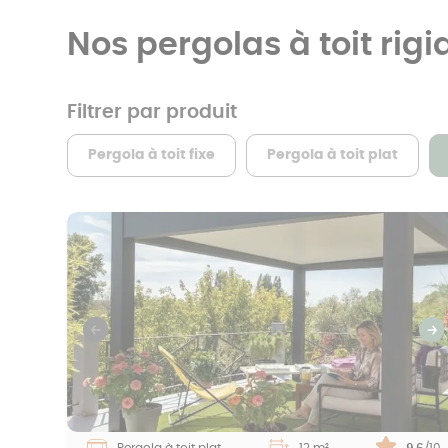
Nos pergolas à toit rigi
Filtrer par produit
Pergola à toit fixe
Pergola à toit plat
Previous
S
Pergola à toit plat
12 m²
Note :
9.6
/10