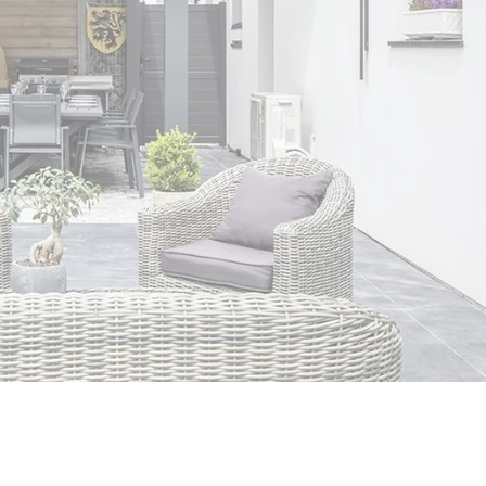
Prix pergola à
toit fixe
Carport trapèze
Carport sans
Prix pergola à
poteau
toit plat