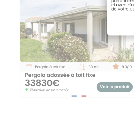
partenaire
ci avec d'a
de votre ut
Previous
S
Pergola à toit fixe
39 m²
Note :
9.3
/10
Pergola adossée à toit fixe
33830€
Voir le produit
Disponible sur commande