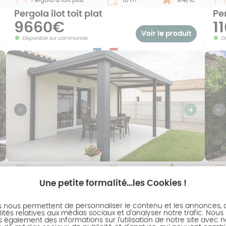
Pergola ilot toit plat
Per
9660€
1
Voir le produit
Disponible sur commande
D
uivant
Previous
Suivant
P
Pergola à toit fixe
21 m²
Note :
9
/10
Une petite formalité...les Cookies !
Pergola avec toit fixe
Per
24461€
2
Voir le produit
s nous permettent de personnaliser le contenu et les annonces, d'
Disponible sur commande
D
ités relatives aux médias sociaux et d'analyser notre trafic. Nous
également des informations sur l'utilisation de notre site avec 