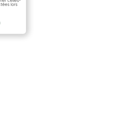
ner celles-
ctées lors