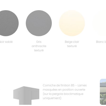
Noir sablé
Gris
Beige clair
Blanc b
anthracite
texturé
texturé
Corniche de finition B5 - Lames
masquées en position ouverte
(sur la pergola bioclimatique
uniquement)