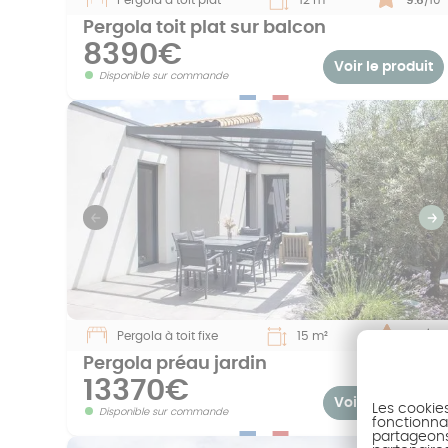
Pergola toit plat sur balcon
8390€
Voir le produit
Disponible sur commande
Previous
S
Pergola à toit fixe
15 m²
Note :
9.3
/10
Pergola préau jardin
13370€
Voir le produit
Les cookie
Disponible sur commande
fonctionnal
partageons 