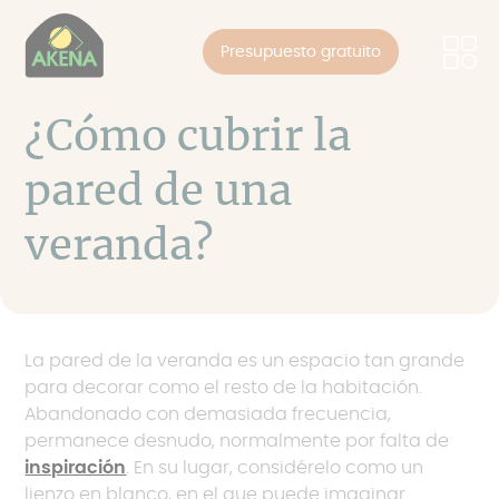
Panel de gestión de cookies
Pasar
al
Presupuesto gratuito
contenido
principal
¿Cómo cubrir la
pared de una
veranda?
La pared de la veranda es un espacio tan grande
para decorar como el resto de la habitación.
Abandonado con demasiada frecuencia,
permanece desnudo, normalmente por falta de
inspiración
. En su lugar, considérelo como un
lienzo en blanco, en el que puede imaginar