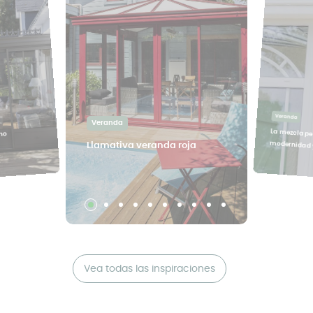
Veranda
Veranda
La mezcla pe
ho
modernidad y
Llamativa veranda roja
Vea todas las inspiraciones