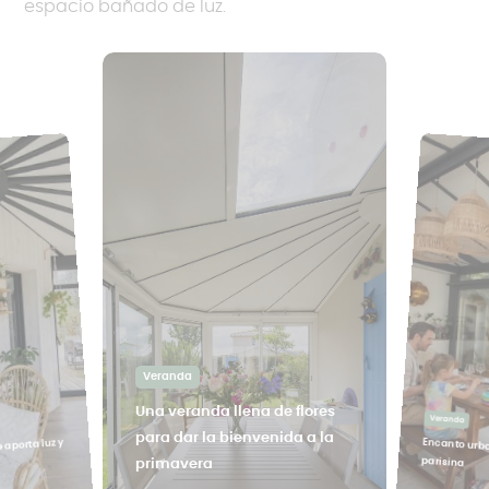
espacio bañado de luz.
Veranda
Una veranda llena de flores
Veranda
para dar la bienvenida a la
Encanto urba
 aporta luz y
parisina
primavera