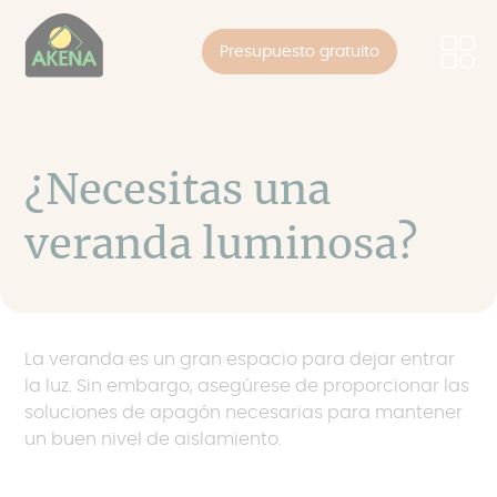
Panel de gestión de cookies
Pasar
al
Presupuesto gratuito
contenido
principal
¿Necesitas una
veranda luminosa?
La veranda es un gran espacio para dejar entrar
la luz. Sin embargo, asegúrese de proporcionar las
soluciones de apagón necesarias para mantener
un buen nivel de aislamiento.