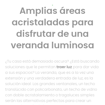
Amplias áreas
acristaladas para
disfrutar de una
veranda luminosa
¿Tu casa está demasiado oscura? ¿Está buscando
soluciones que le permitan
traer luz
para dar vida
a sus espacios? La veranda, que es a la vez una
extensión y una verdadera entrada de luz, es la
solución ideal. Los grandes ventanales, un techo
translúcido con policarbonato, un techo de vidrio
con doble acristalamiento o tragaluces simples
serán las alternativas perfectas para crear un