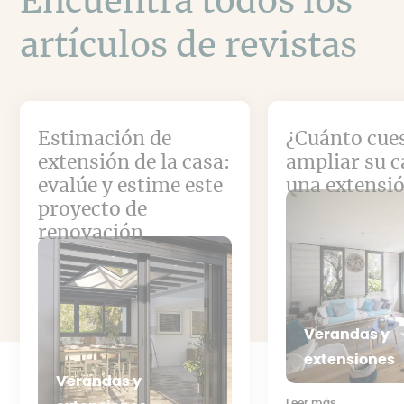
Encuentra todos los
artículos de revistas
Estimación de
¿Cuánto cue
extensión de la casa:
ampliar su c
evalúe y estime este
una extensi
proyecto de
renovación
Verandas y
extensiones
Verandas y
Leer más