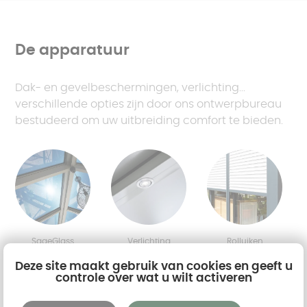
De apparatuur
Dak- en gevelbeschermingen, verlichting...
verschillende opties zijn door ons ontwerpbureau
bestudeerd om uw uitbreiding comfort te bieden.
SageGlass
Verlichting
Rolluiken
op optioneel
Deze site maakt gebruik van cookies en geeft u
dakraam
controle over wat u wilt activeren