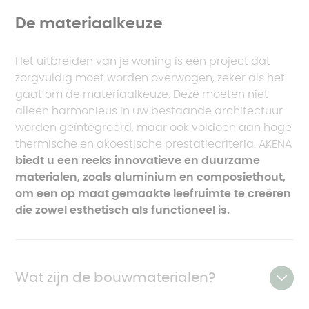
nieuw pand met vergelijkbare woonruimte.
De materiaalkeuze
Bovendien verhoogt het toevoegen van vierkante
meters aan een woning de waarde ervan. In een
Het uitbreiden van je woning is een project dat
gespannen vastgoedmarkt, waarin de koper niet
zorgvuldig moet worden overwogen, zeker als het
zozeer in een sterke positie verkeert, is dit niet te
gaat om de materiaalkeuze. Deze moeten niet
verwaarlozen! U zult het begrepen hebben: u kunt
alleen harmonieus in uw bestaande architectuur
zich beter concentreren op het waarderen van uw
worden geïntegreerd, maar ook voldoen aan hoge
huidige woning, een verstandige
thermische en akoestische prestatiecriteria. AKENA
vermogensstrategie die een aanzienlijk
biedt u een reeks innovatieve en duurzame
rendement op uw investering biedt in geval van
materialen, zoals aluminium en composiethout,
doorverkoop.
om een op maat gemaakte leefruimte te creëren
die zowel esthetisch als functioneel is.
Wat zijn de bouwmaterialen?