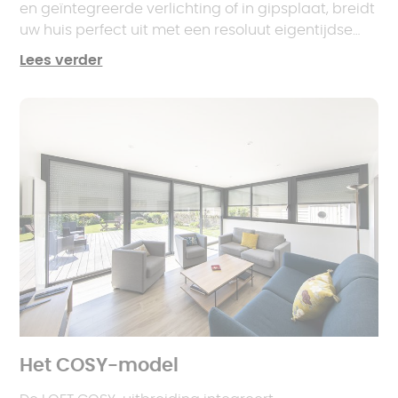
en geïntegreerde verlichting of in gipsplaat, breidt
uw huis perfect uit met een resoluut eigentijdse
stijl. Personaliseer uw TRENDY uitbreiding dankzij
Lees verder
het oneindige kleurengamma, de kroonlijst, de
raamdecoratie, de aluminium basisbekleding...
Het COSY-model