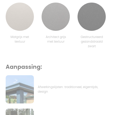
Matgrijs met
Architect grijs
Gestructureerd
textuur
met textuur
gezandstraald
zwart
Aanpassing:
Afwerkingslijsten: traditioneel, eigentijds,
design