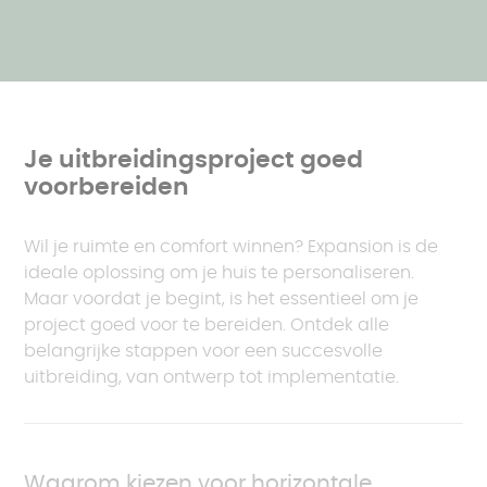
verhuizing. Of het nu gaat om het verwelkomen
maakt ze tot een populaire keuze voor
van een nieuw gezinslid, het inrichten van een
woninguitbreidingen. Daarom is het een van de
thuiswerkplek of het anticiperen op toekomstige
materialen die de afwerking van onze AKENA-
behoeften, de mogelijkheden die een uitbreiding
huisuitbreidingen vormen.
biedt zijn divers!
Je uitbreidingsproject goed
voorbereiden
Wil je ruimte en comfort winnen? Expansion is de
ideale oplossing om je huis te personaliseren.
Maar voordat je begint, is het essentieel om je
project goed voor te bereiden. Ontdek alle
belangrijke stappen voor een succesvolle
uitbreiding, van ontwerp tot implementatie.
Waarom kiezen voor horizontale