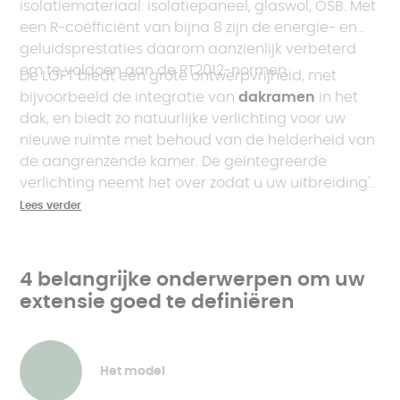
isolatiemateriaal: isolatiepaneel, glaswol, OSB. Met
een R-coëfficiënt van bijna 8 zijn de energie- en
geluidsprestaties daarom aanzienlijk verbeterd
om te voldoen aan de RT2012-normen.
De LOFT biedt een grote ontwerpvrijheid, met
bijvoorbeeld de integratie van
dakramen
in het
dak, en biedt zo natuurlijke verlichting voor uw
nieuwe ruimte met behoud van de helderheid van
de aangrenzende kamer. De geïntegreerde
verlichting neemt het over zodat u uw uitbreiding's
avonds kunt bezetten. Zo kunt u met de LOFT-
Lees verder
extensie uw ruimtes reorganiseren en de
hoofdruimte van uw huis installeren: keuken,
woonkamer, eetkamer...
4 belangrijke onderwerpen om uw
extensie goed te definiëren
Het model