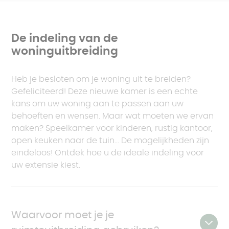
Een goed ontworpen uitbreiding moet harmonieus
integreren met de bestaande woning en zoveel
mogelijk natuurlijk licht opvangen. Helaas wordt
De indeling van de
dit aspect vaak over het hoofd gezien. Overmatig
woninguitbreiding
natuurlijk licht kan in de zomer leiden tot
overmatige verhitting, maar een donkere kamer in
Heb je besloten om je woning uit te breiden?
de winter kan droevig en onuitnodigend
Gefeliciteerd! Deze nieuwe kamer is een echte
aanvoelen.
kans om uw woning aan te passen aan uw
behoeften en wensen. Maar wat moeten we ervan
4. Het verkeerde framemateriaal kiezen
maken? Speelkamer voor kinderen, rustig kantoor,
De materiaalkeuze wordt vaak onderschat bij het
open keuken naar de tuin... De mogelijkheden zijn
ontwerpen van een uitbreidingsproject. Soms
eindeloos! Ontdek hoe u de ideale indeling voor
wordt het ook over het hoofd gezien ten gunste
uw extensie kiest.
van lagere bouwkosten. Het is jammer! Omdat dit
niet alleen van invloed kan zijn op de uitstraling
van uw huis, maar ook op de duurzaamheid en de
thermische en/of geluidsprestaties.
Waarvoor moet je je