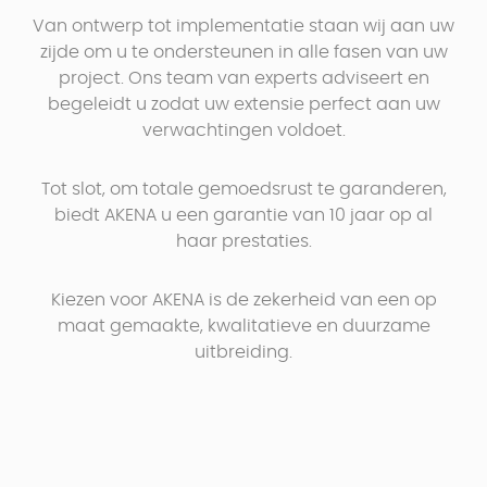
Voordat u met de werkzaamheden begint, moet u
aluminium.
Van ontwerp tot implementatie staan wij aan uw
ervoor zorgen dat uw project voldoet aan de
zijde om u te ondersteunen in alle fasen van uw
lokale planningsvoorschriften. Veel huiseigenaren
project. Ons team van experts adviseert en
maken de fout om deze cruciale stap te negeren
begeleidt u zodat uw extensie perfect aan uw
om tijd en geld te besparen, maar het is een
Nadelen of beperkingen
verwachtingen voldoet.
onnodig risico dat kan leiden tot vertragingen,
financiële boetes of zelfs de noodzaak om
gebouwen te slopen die niet aan de regels
Tot slot, om totale gemoedsrust te garanderen,
Behoefte aan een voldoende groot stuk grond.
voldoen. Raadpleeg de stedenbouwkundige
biedt AKENA u een garantie van 10 jaar op al
diensten van uw gemeente voor uw kadastrale
haar prestaties.
referentie (nummer van uw perceel) en de
voorschriften die door de gemeente voor uw
Kiezen voor AKENA is de zekerheid van een op
grond zijn vastgesteld. Over het algemeen hebben
maat gemaakte, kwalitatieve en duurzame
de regels betrekking op de grootte van de
uitbreiding.
constructie, de afstand tussen gebouwen, de
hoogte van de nieuwe structuur, enz. Soms zijn de
materialen zelfs onderworpen aan regelgeving!
3. Natuurlijk licht negeren