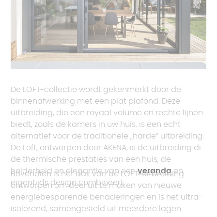
De LOFT-collectie wordt gekenmerkt door de
binnenafwerking met een plat plafond. Deze
uitbreiding, die een royaal volume en rechte lijnen
biedt, zoals de kamers in uw huis, is een echt
alternatief voor de traditionele „harde” uitbreiding.
De Loft, ontworpen door AKENA, is de uitbreiding die
de thermische prestaties van een huis, de
helderheid en elegantie van een
veranda
en
Bovendien is het dak van de LOFT-uitbreiding
eigentijds design combineert.
ontworpen om deel uit te maken van nieuwe
energiebesparende benaderingen en is het ultra-
isolerend, samengesteld uit meerdere lagen