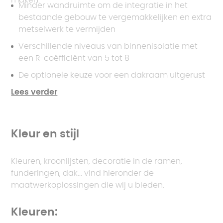
Minder wandruimte om de integratie in het
bestaande gebouw te vergemakkelijken en extra
metselwerk te vermijden
Verschillende niveaus van binnenisolatie met
een R-coëfficiënt van 5 tot 8
De optionele keuze voor een dakraam uitgerust
met Sageglass®, de variabel getinte dubbele
Lees verder
beglazing ontworpen door Saint-Gobain voor
AKENA.
Interieurprofielen van het type „IPN” die stijl
Kleur en stijl
geven aan het interieur van uw aanbouw.
Kleuren, kroonlijsten, decoratie in de ramen,
funderingen, dak... vind hieronder de
maatwerkoplossingen die wij u bieden.
Kleuren: