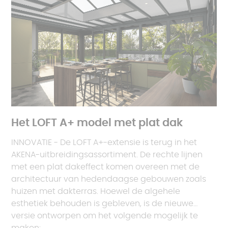
Het LOFT A+ model met plat dak
INNOVATIE - De LOFT A+-extensie is terug in het
AKENA-uitbreidingsassortiment. De rechte lijnen
met een plat dakeffect komen overeen met de
architectuur van hedendaagse gebouwen zoals
huizen met dakterras. Hoewel de algehele
esthetiek behouden is gebleven, is de nieuwe
versie ontworpen om het volgende mogelijk te
maken: