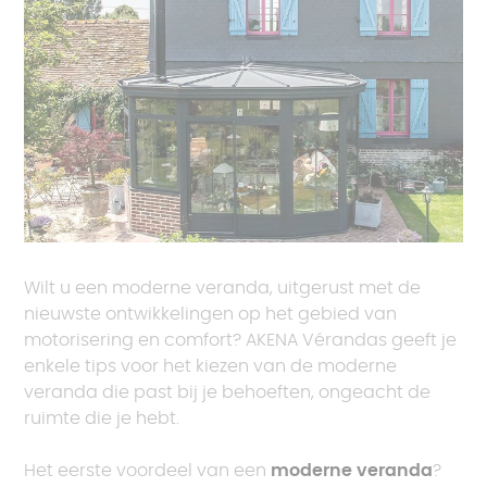
Wilt u een moderne veranda, uitgerust met de
nieuwste ontwikkelingen op het gebied van
motorisering en comfort? AKENA Vérandas geeft je
enkele tips voor het kiezen van de moderne
veranda die past bij je behoeften, ongeacht de
ruimte die je hebt.
Het eerste voordeel van een
moderne veranda
?