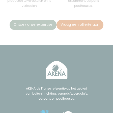
producten te verbeteren en te
assortiment carports,
verfraaien
poolhouses...
Ontdek onze expertise
Vraag een offerte aan
AKENA, de Franse referentie op het gebied
van buiteninrichting: veranda's, pergola's,
carports en poolhouses.