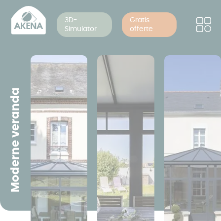
Cookies beheer paneel
Overslaan
en
3D-
Gratis
Simulator
offerte
naar
de
inhoud
gaan
Moderne veranda