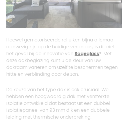
Hoewel gemotoriseerde rolluiken bijna allemaal
aanwezig zijn op de huidige veranda's, is dit niet
het geval bij de innovatie van
Sageglass
®. Met
deze dakbeglazing kunt u de kleur van uw
dakraam variëren om uzelf te beschermen tegen
hitte en verblinding door de zon.
De keuze van het type dak is ook cruciaal. We
hebben een hoogwaardig dak met versterkte
isolatie ontwikkeld dat bestaat uit een dubbel
isolatiepaneel van 93 mm dik en een dubbele
leiding met thermische onderbreking.