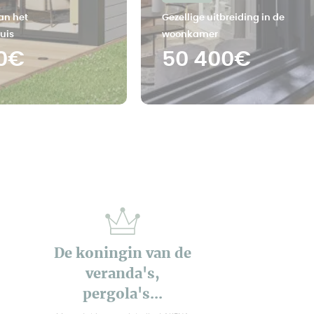
an het
Gezellige uitbreiding in de
uis
woonkamer
0€
50 400€
De koningin van de
veranda's,
pergola's...