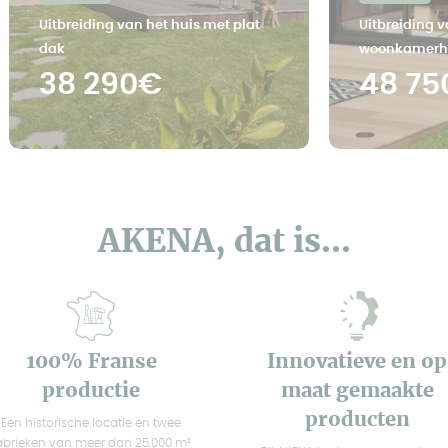
Uitbreiding van het huis met plat
Uitbreiding v
dak
woonkamerh
38 290€
48 75
AKENA, dat is...
100% Franse
Innovatieve en op
productie
maat gemaakte
producten
Een historische locatie en twee
abrieken van meer dan 25.000 m²