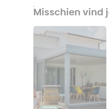
Misschien vind j
Uitbreiding