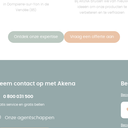
Bij AKENA bruisen we van nieuw
in Dompierre-sur-Yon in de
ideeën om onze producten te
Vendée (85)
verbeteren en te verfraaien
Ontdek onze expertise
Vraag een offerte aan
eem contact op met Akena
Be
Beoo
0 800 031 500
atis service en gratis bellen
Onze agentschappen
Beoo