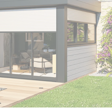
Prijs pergola met
polycarbonaat dak
Geïsoleerde
vast dak
Trapeziumvormige
veranda
carport
Aluminium pergola
Carport zonder
Prijs pergola met
Pergola op maat
paal
plat dak