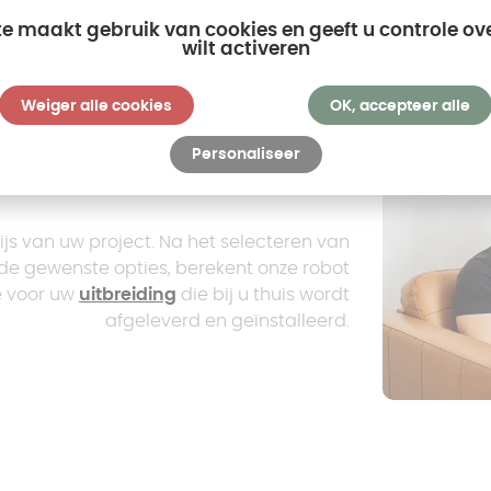
te maakt gebruik van cookies en geeft u controle ov
wilt activeren
Weiger alle cookies
OK, accepteer alle
Personaliseer
Schat je project in!
ijs van uw project. Na het selecteren van
 de gewenste opties, berekent onze robot
e voor uw
uitbreiding
die bij u thuis wordt
afgeleverd en geïnstalleerd.