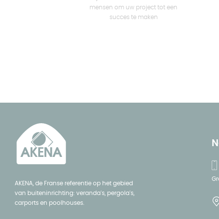
mensen om uw project tot een
succes te maken
N
Gr
AKENA, de Franse referentie op het gebied
van buiteninrichting: veranda's, pergola's,
carports en poolhouses.