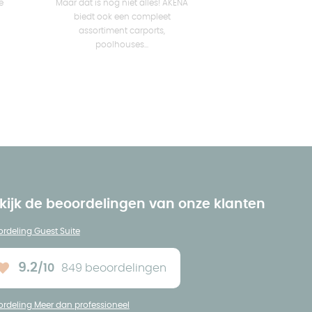
e
Maar dat is nog niet alles! AKENA
biedt ook een compleet
assortiment carports,
poolhouses...
kijk de beoordelingen van onze klanten
rdeling Guest Suite
9.2
/10
849 beoordelingen
Ons gemiddelde :
rdeling Meer dan professioneel