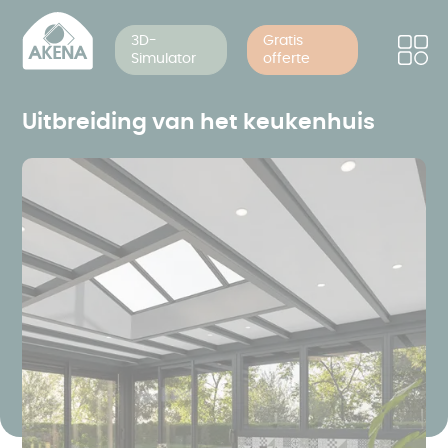
Cookies beheer paneel
Overslaan
en
3D-
Gratis
Simulator
offerte
naar
de
inhoud
Uitbreiding van het keukenhuis
gaan