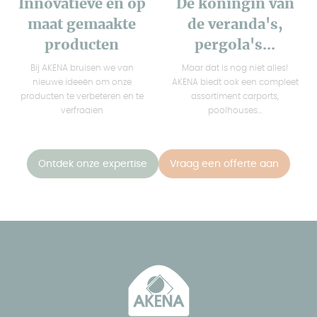
Innovatieve en op
De koningin van
maat gemaakte
de veranda's,
producten
pergola's...
Bij AKENA bruisen we van
Maar dat is nog niet alles!
nieuwe ideeën om onze
AKENA biedt ook een compleet
producten te verbeteren en te
assortiment carports,
verfraaien
poolhouses...
Ontdek onze expertise
Vraag een offerte aan