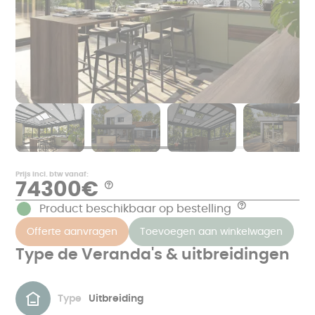
Prijs incl. btw vanaf:
74300€
Aide
*
Product beschikbaar op bestelling
Aide
Voorbeelden
van
De
Offerte aanvragen
Toevoegen aan winkelwagen
prijzen
prijs
in
is
€
Type de Veranda's & uitbreidingen
inclusief
TTC,
de
exclusief
meting,
metselwerk
productie
en
in
overeenkomend
onze
Type
Uitbreiding
met
fabrieken
een
in