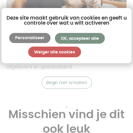
Deze site maakt gebruik van cookies en geeft u
controle over wat u wilt activeren
AKENA biedt u een schatting van de prijs van uw
Personaliseer
project. Na het selecteren van de vorm, het
OK, accepteer alle
oppervlak, het gebruik en de gewenste opties,
Weiger alle cookies
berekent onze robot automatisch een prijsopgave
voor uw
uitbreiding
die bij u thuis wordt
afgeleverd en geïnstalleerd.
Begin met schatten
Misschien vind je dit
ook leuk