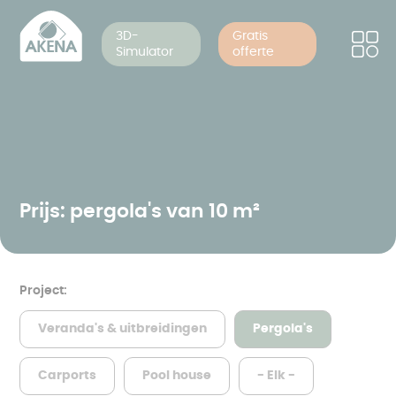
Cookies beheer paneel
Overslaan
en
3D-
Gratis
Simulator
offerte
naar
de
inhoud
gaan
Prijs: pergola's van 10 m²
Project:
Veranda's & uitbreidingen
Pergola's
Carports
Pool house
- Elk -