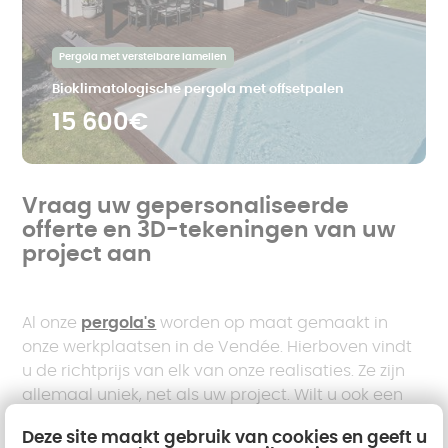
Pergola met verstelbare lamellen
Bioklimatologische pergola met offsetpalen
15 600€
Vraag uw gepersonaliseerde
offerte en 3D-tekeningen van uw
project aan
Al onze
pergola's
worden op maat gemaakt in
onze werkplaatsen in de Vendée. Hierboven vindt
u de richtprijs van elk van onze realisaties. Ze zijn
allemaal uniek, net als uw project. Wilt u ook een
gedetailleerde offerte? Onze technische adviseurs
Deze site maakt gebruik van cookies en geeft u
komen bij u thuis om uw project te bekijken en u