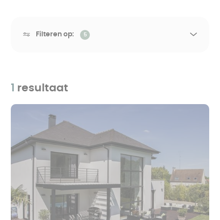
Filteren op:
5
1
resultaat