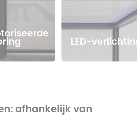
oriseerde
ring
LED-verlichtin
n: afhankelijk van