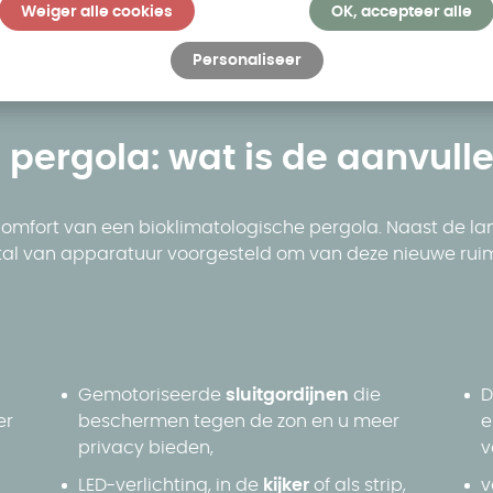
Weiger alle cookies
OK, accepteer alle
Personaliseer
 pergola: wat is de aanvulle
omfort van een bioklimatologische pergola. Naast de lam
 tal van apparatuur voorgesteld om van deze nieuwe ru
Gemotoriseerde
sluitgordijnen
die
er
beschermen tegen de zon en u meer
e
privacy bieden,
v
LED-verlichting, in de
kijker
of als strip,
v