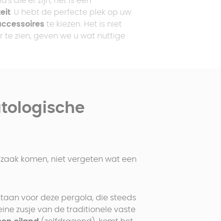
 die er zijn, het is een
eit
. U hebt de perfecte plek op uw
accessoires
te kiezen. Het is niet
r te zien, geven we u wat nuttige
Vraag een offerte aan
Vraag een offerte aan
M
Vraag een offerte aan
s
Vraag een offerte aan
atologische
 zaak komen, niet vergeten wat een
staan voor deze pergola, die steeds
kleine zusje van de traditionele vaste