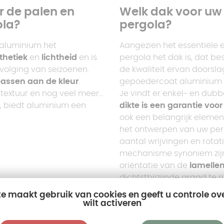
r de palen en
Welk dak voor uw
ola?
pergola?
 aluminium het
Aangezien het essentiële 
thetiek
en
lichtheid
en is
pergola het dak is, dat be
volging van seizoenen.
de kwaliteit ervan doorsl
assen aan de kleur
.
gepoedercoat aluminium dak
 textuur en nog veel meer...
Je vindt er enkel- en dub
, biedt aluminium een
dikte is een garantie voor 
ook een belangrijk eleme
het ontwerpen van uw per
aantal wrijvingen en rotat
mechanisme synoniem zijn
oriëntatie van de
lamelle
dichtstbijzijnde graad te 
zon
comfortabel te behee
te maakt gebruik van cookies en geeft u controle ov
wilt activeren