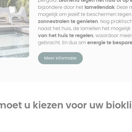
pergola.
Leunend tegen het huis of op 
bijzondere door het
lamellendak
. Deze 
mogelijk om jezelf te beschermen tegen
zonnestralen te genieten
. Nog praktisc
naast het huis, de lamellen het mogeli
van het huis te regelen
, waardoor meer
gebracht. En dus om
energie te bespar
Meer informatie
oet u kiezen voor uw biokl