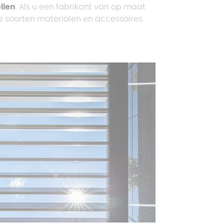
llen
. Als u een fabrikant van op maat
e soorten materialen en accessoires.