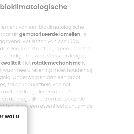
 bioklimatologische
element van een bioklimatologische
staat uit
gemotoriseerde lamellen
, is
aggevend. Het kiezen van een 100%
, zoals de structuur, is een prioriteit.
belwandige messen. Meer dan lengte,
kwaliteit
. Het
rotatiemechanisme
is
nt waarmee u rekening moet houden bij
gola. Onderworpen aan een groot
ies, zal de robuustheid van het
 met een lange levensduur. De
n
en de mogelijkheid om ze tot op de
richten, is ook een essentieel punt om de
rsen
.
er wat u