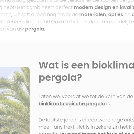
ebt navraag gedaan naar de verschillende soorten pergola's
Prijs pergola met
polycarbonaat dak
Geïsoleerde
ig hebt! Het combineert perfect
modern design en kwalit
vast dak
Trapeziumvormige
veranda
lleren, u hoeft alleen nog maar de
materialen
,
opties
en
carport
e keuzes die je hebt! Om u te helpen de zaken duidelijke
Aluminium pergola
ezen van uw
p
ergola.
Carport zonder
Prijs pergola met
Pergola op maat
paal
plat dak
Wat is een bioklim
pergola?
Laten we, voordat we tot de kern van de
bioklimatologische pergola
is.
De laatste jaren is er een ware rage ont
meer fans trekt. Het is in zekere zin het 