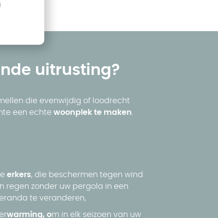
nde uitrusting?
ellen die evenwijdig of loodrecht
imte een echte
woonplek te maken
.
De
erkers
, die beschermen tegen wind
n regen zonder uw pergola in een
eranda te veranderen,
er
warming, o
m in elk seizoen van uw