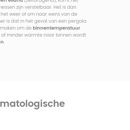
een eiland
(zelfdragend), komt het
messen zijn verstelbaar. Het is dan
 het weer of om naar wens van de
her is dat in het geval van een pergola
jk maken om de
binnentemperatuur
 of minder warmte naar binnen wordt
en
.
imatologische