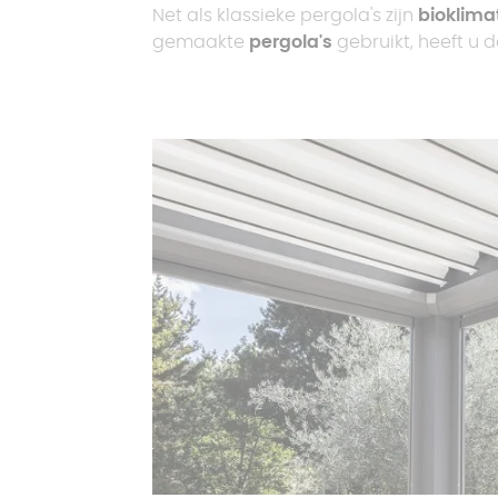
Net als klassieke pergola's zijn
bioklima
gemaakte
pergola's
gebruikt, heeft u 