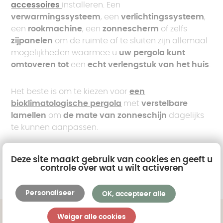
accessoires
installeren. Een
verwarmingssysteem
, een
verlichtingssysteem
,
een
rookmachine
, een
zonnescherm
of zelfs
zijpanelen
om de ruimte af te sluiten zijn allemaal
mogelijkheden waarmee u
uw pergola kunt
omtoveren tot
een
echt verlengstuk van het huis
.
Het beste is om te kiezen voor
een
bioklimatologische pergola
met
verstelbare
lamellen
om
de mate van zonneschijn
dagelijks
te kunnen aanpassen.
Hoe richt je je pergola in?
Deze site maakt gebruik van cookies en geeft u
controle over wat u wilt activeren
Bekijk de bioklimatologische pergola
Personaliseer
OK, accepteer alle
Weiger alle cookies