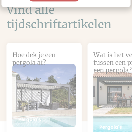
Vind alle
tijdschriftartikelen
Hoe dek je een
Wat is het v
pergola af?
tussen een p
een pergola?
Pergola's
Pergola's