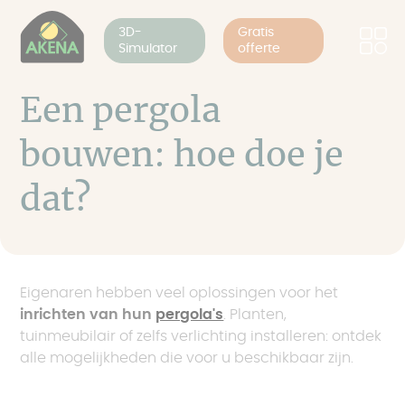
Cookies beheer paneel
Overslaan
en
3D-
Gratis
Simulator
offerte
naar
de
inhoud
Een pergola
gaan
bouwen: hoe doe je
dat?
Eigenaren hebben veel oplossingen voor het
inrichten van hun
pergola's
. Planten,
tuinmeubilair of zelfs verlichting installeren: ontdek
alle mogelijkheden die voor u beschikbaar zijn.