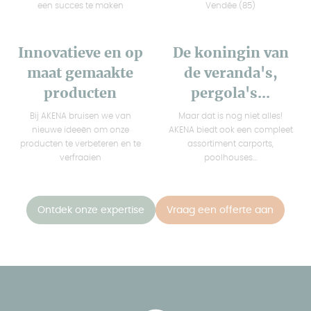
een succes te maken
Vendée (85)
Innovatieve en op
De koningin van
maat gemaakte
de veranda's,
producten
pergola's...
Bij AKENA bruisen we van
Maar dat is nog niet alles!
nieuwe ideeën om onze
AKENA biedt ook een compleet
producten te verbeteren en te
assortiment carports,
verfraaien
poolhouses...
Ontdek onze expertise
Vraag een offerte aan