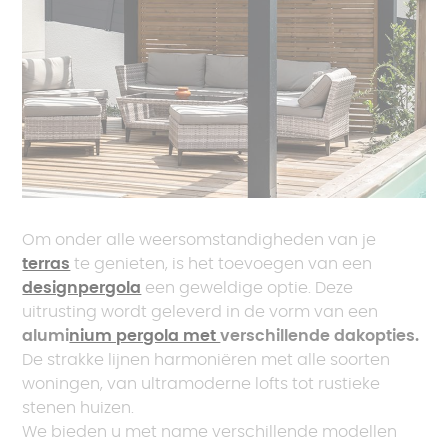
Om onder alle weersomstandigheden van je
terras
te genieten, is het toevoegen van een
designpergola
een geweldige optie. Deze
uitrusting wordt geleverd in de vorm van een
alumi
nium pergola met
verschillende dakopties.
De strakke lijnen harmoniëren met alle soorten
woningen, van ultramoderne lofts tot rustieke
stenen huizen.
We bieden u met name verschillende modellen