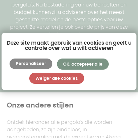
bediend.
pergola's. Na bestudering van uw behoeften en
budget kunnen zij u adviseren over het meest
geschikte model en de beste opties voor uw
Bij Akena bieden we u
de mogelijkheid om uw
project. Ze vertellen je ook over de prijs van deze
moderne pergola aan te passen met behulp van
buitenuitrusting.
meerdere opties
:
Deze site maakt gebruik van cookies en geeft u
controle over wat u wilt activeren
Gratis offerte
Personaliseer
OK, accepteer alle
Weiger alle cookies
Onze andere stijlen
Ontdek hieronder alle pergola's die worden
aangeboden, ze zijn eindeloos, in
overeenstemming met de expertise van Akena.