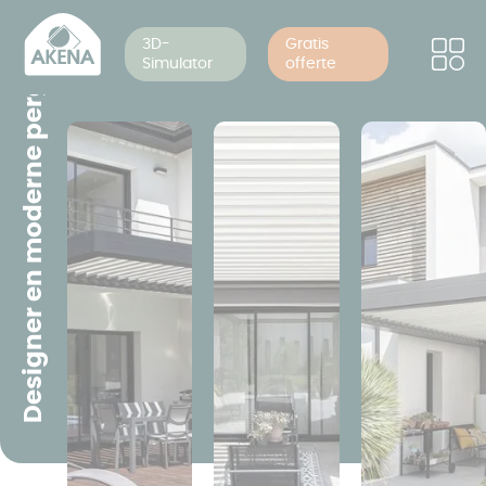
Cookies beheer paneel
Overslaan
en
3D-
Gratis
Designer en moderne pergola
Simulator
offerte
naar
de
inhoud
gaan