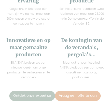
ervaring
productie
Opgericht in 1981 door één
Een historische locatie en twee
man, zijn we nu met meer dan
fabrieken van meer dan 25.000
500 mensen om uw project tot
m² in Dompierre-sur-Yon in de
een succes te maken
Vendée (85)
Innovatieve en op
De koningin van
maat gemaakte
de veranda's,
producten
pergola's...
Bij AKENA bruisen we van
Maar dat is nog niet alles!
nieuwe ideeën om onze
AKENA biedt ook een compleet
producten te verbeteren en te
assortiment carports,
verfraaien
poolhouses...
Ontdek onze expertise
Vraag een offerte aan