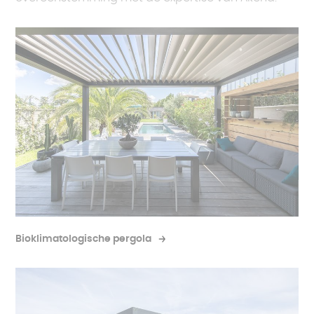
Gemotoriseerde zonwering
Wil je de isolatie van je pergola verhogen? Kies
voor
zijjaloezieën
om uw terras of glazen kozijnen
verder af te sluiten.
Bioklimatologische pergola