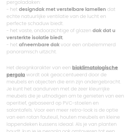
pergoladaken:
- het
designdak met verstelbare lamellen
dat
echte natuurlijke ventilatie van de lucht en
perfecte schaduw biedt.
- het vaste, ondoorzichtige of glazen
dak dat u
versterkte isolatie biedt
,
- het
afneembare dak
voor een onbelemmerd
panoramisch uitzicht.
Het designkarakter van een
bioklimatologische
pergola
wordt ook geaccentueerd door de
meubels en objecten die erin zijn ondergebracht.
Je kunt het aandurven met de zeer kleurrijke
meubels die je uitnodigen om te genieten van een
aperitief, gebaseerd op PVC-stoelen en
salontafels. Voor een meer retro-look is de optie
van een rotan fauteuil, houten meubels en kleine
lappendeken kussens ideaal. Als je van planten
houdt, kun je je pergola ook omtoveren tot een