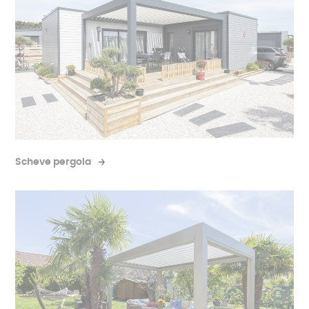
LED-verlichting
Heb je een pergola gekocht waarop alleen het dak
gemotoriseerd is?
Verhoog uw comfort door ook
uw verlichtingssysteem te automatiseren.
Door
het emissievermogen van uw LED's aan te passen
aan het buitenlicht, bevordert motorisering uw
Scheve pergola
energiebesparing.
Meer informatie