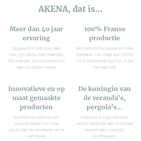
AKENA, dat is...
Meer dan 40 jaar
100% Franse
ervaring
productie
Opgericht in 1981 door één
Een historische locatie en twee
man, zijn we nu met meer dan
fabrieken van meer dan 25.000
500 mensen om uw project tot
m² in Dompierre-sur-Yon in de
een succes te maken
Vendée (85)
Innovatieve en op
De koningin van
maat gemaakte
de veranda's,
producten
pergola's...
Bij AKENA bruisen we van
Maar dat is nog niet alles!
nieuwe ideeën om onze
AKENA biedt ook een compleet
producten te verbeteren en te
assortiment carports,
verfraaien
poolhouses...