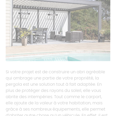
Si votre projet est de construire un abri agréable
qui ombrage une partie de votre propriété, la
pergola est une solution tout à fait adaptée. En
plus de protéger des rayons du soleil, elle vous
abrite des intempéries. Tout comme le carport,
elle ajoute de la valeur à votre habitation, mais
grâce à ses nombreux équipements, elle permet
d’abriter autre chose qu’un véhicule. En effet, il est