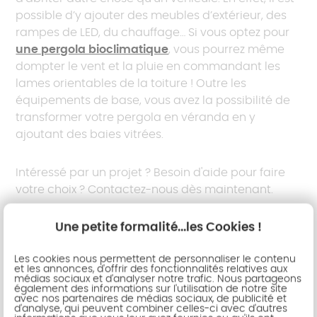
possible d’y ajouter des meubles d’extérieur, des
rampes de LED, du chauffage… Si vous optez pour
une pergola bioclimatique
, vous pourrez même
dompter le vent et la pluie en commandant les
lames orientables de la toiture ! Outre les
équipements de base, vous avez la possibilité de
transformer votre pergola en véranda en y
ajoutant des baies vitrées.
Intéressé par un projet ? Besoin d'aide pour faire
votre choix ? Contactez-nous dès maintenant.
Une petite formalité...les Cookies !
Contacter un professionnel
Les cookies nous permettent de personnaliser le contenu
et les annonces, d'offrir des fonctionnalités relatives aux
médias sociaux et d'analyser notre trafic. Nous partageons
également des informations sur l'utilisation de notre site
Quelle est l'utilité pour une pergola
avec nos partenaires de médias sociaux, de publicité et
carport ?
d'analyse, qui peuvent combiner celles-ci avec d'autres