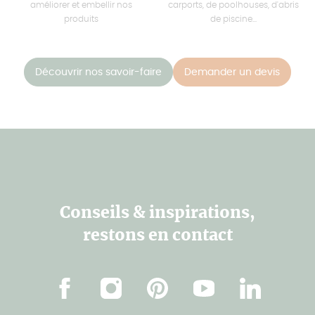
améliorer et embellir nos
carports, de poolhouses, d'abris
produits
de piscine...
Découvrir nos savoir-faire
Demander un devis
Conseils & inspirations,
restons en contact
Facebook
Instagram
Pinterest
Youtube
Linkedin