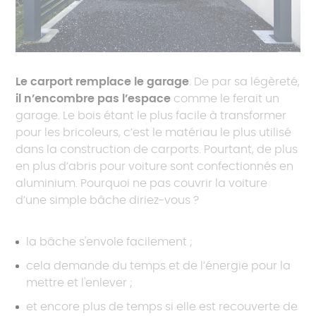
Le carport remplace le garage
. De par sa légèreté,
il n’encombre pas l’espace
comme le ferait un
garage. Le bois étant le plus facile à transformer
pour les bricoleurs, c’est le matériau le plus utilisé
dans la construction de carports. Pourtant, de plus
en plus d’abris pour voiture sont confectionnés en
aluminium. Pourquoi ne pas couvrir la voiture
d’une simple bâche diriez-vous ?
la bâche s'envole facilement ;
cela demande du temps et de l’énergie pour la
mettre et l'enlever ;
et encore plus de temps si elle est recouverte de