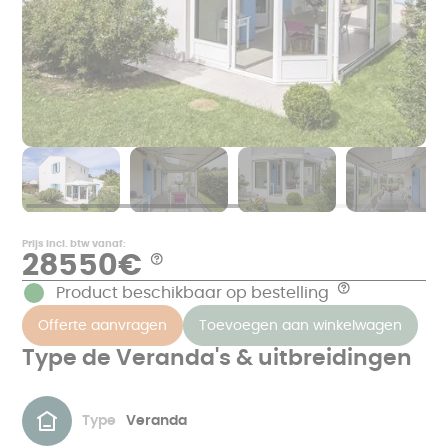
Prijs incl. btw vanaf:
28550€
Aide
*
Product beschikbaar op bestelling
Aide
Voorbeelden
van
De
Offerte aanvragen
Toevoegen aan winkelwagen
prijzen
prijs
in
is
€
Type de Veranda's & uitbreidingen
inclusief
TTC,
de
exclusief
meting,
metselwerk
productie
en
in
overeenkomend
onze
Type
Veranda
met
fabrieken
een
in
op