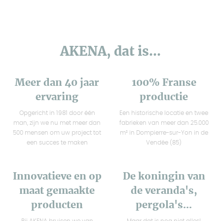
AKENA, dat is...
Meer dan 40 jaar
100% Franse
ervaring
productie
Opgericht in 1981 door één
Een historische locatie en twee
man, zijn we nu met meer dan
fabrieken van meer dan 25.000
500 mensen om uw project tot
m² in Dompierre-sur-Yon in de
een succes te maken
Vendée (85)
Innovatieve en op
De koningin van
maat gemaakte
de veranda's,
producten
pergola's...
Bij AKENA bruisen we van
Maar dat is nog niet alles!