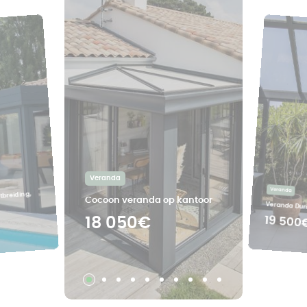
Veranda
Veranda
tbreiding,
Cocoon veranda op kantoor
Veranda Dune
19 500
18 050€