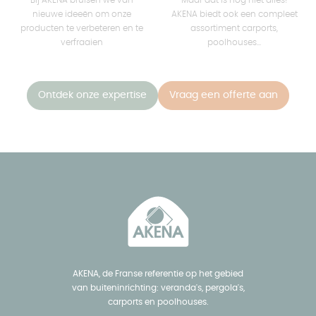
nieuwe ideeën om onze
AKENA biedt ook een compleet
producten te verbeteren en te
assortiment carports,
verfraaien
poolhouses...
Ontdek onze expertise
Vraag een offerte aan
AKENA, de Franse referentie op het gebied
van buiteninrichting: veranda's, pergola's,
carports en poolhouses.