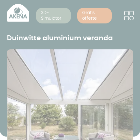
Cookies beheer paneel
Overslaan
en
3D-
Gratis
Simulator
offerte
naar
de
inhoud
Duinwitte aluminium veranda
gaan