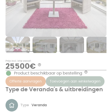
Prijs incl. btw vanaf:
25500€
Aide
*
Product beschikbaar op bestelling
Aide
Voorbeelden
van
De
Offerte aanvragen
Toevoegen aan winkelwagen
prijzen
prijs
in
is
€
Type de Veranda's & uitbreidingen
inclusief
TTC,
de
exclusief
meting,
metselwerk
productie
en
in
overeenkomend
onze
Type
Veranda
met
fabrieken
een
in
op