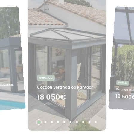
Veranda
Veranda
tbreiding,
Cocoon veranda op kantoor
Veranda Dune
19 500
18 050€