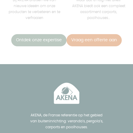
nieuwe ideeën om onze
AKENA biedt ook een compleet
producten te verbeteren en te
assortiment carports,
verfraaien
poolhouses...
Ontdek onze expertise
Vraag een offerte aan
AKENA, de Franse referentie op het gebied
van buiteninrichting: veranda's, pergola's,
carports en poolhouses.