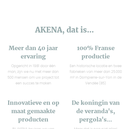
AKENA, dat is...
Meer dan 40 jaar
100% Franse
ervaring
productie
Opgericht in 1981 door één
Een historische locatie en twee
man, zijn we nu met meer dan
fabrieken van meer dan 25.000
500 mensen om uw project tot
m² in Dompierre-sur-Yon in de
een succes te maken
Vendée (85)
Innovatieve en op
De koningin van
maat gemaakte
de veranda's,
producten
pergola's...
Bij AKENA bruisen we van
Maar dat is nog niet alles!