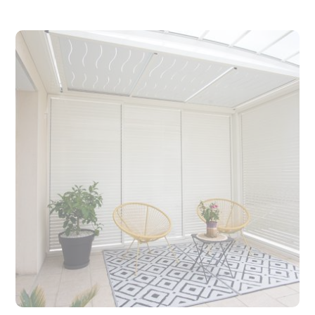
Binnenoppervlak (in m²)
21 m²
Hoogte (in cm)
250 cm
Vorm
Rechthoek
garantie
10 jaar garantie Tien jaar
garantie
Ontwerp
op maat
Land
Frankrijk
Leveringsinformatie
2 tot 4 weken voor
installatie
Installatie-informatie
Installatie inbegrepen in 1
tot 3 dagen, door onze
deskundige installateurs
Liftgordijnen
Ja (privacyscherm)
Aantal gordijnen
5
inbegrepen
Gemotoriseerd
Ja (dak dat open kan)
Aantal palen
2
Waterafvoersysteem
Ja