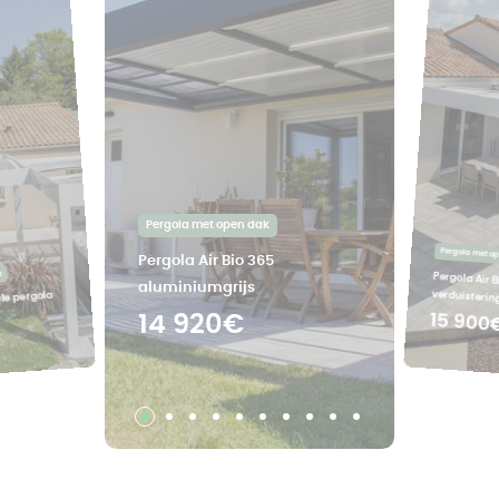
Pergola met open dak
Pergola met o
Pergola Air Bio 365
k
Pergola Air B
aluminiumgrijs
verduisteri
ele pergola
15 900
14 920€