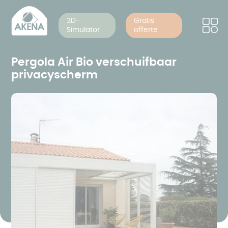
Cookies beheer paneel
Overslaan
en
3D-
Gratis
Simulator
offerte
naar
de
inhoud
Pergola Air Bio verschuifbaar
gaan
privacyscherm