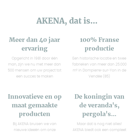
AKENA, dat is...
Meer dan 40 jaar
100% Franse
ervaring
productie
Opgericht in 1981 door één
Een historische locatie en twee
man, zijn we nu met meer dan
fabrieken van meer dan 25.000
500 mensen om uw project tot
m² in Dompierre-sur-Yon in de
een succes te maken
Vendée (85)
Innovatieve en op
De koningin van
maat gemaakte
de veranda's,
producten
pergola's...
Bij AKENA bruisen we van
Maar dat is nog niet alles!
nieuwe ideeën om onze
AKENA biedt ook een compleet