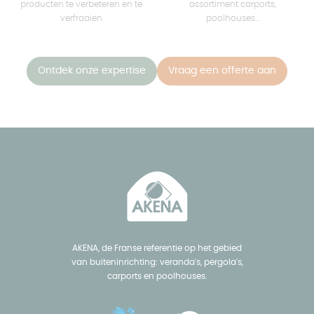
producten te verbeteren en te
assortiment carports,
verfraaien
poolhouses...
Ontdek onze expertise
Vraag een offerte aan
AKENA, de Franse referentie op het gebied
van buiteninrichting: veranda's, pergola's,
carports en poolhouses.