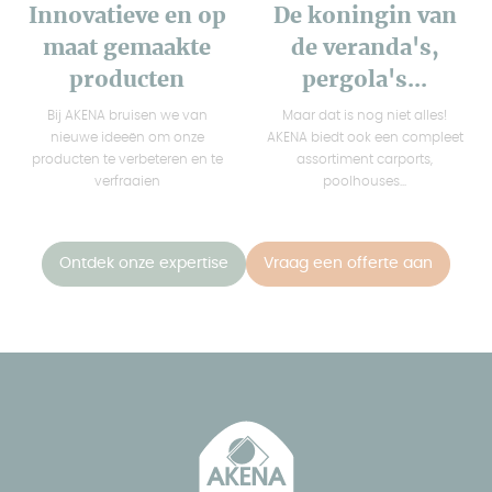
Innovatieve en op
De koningin van
maat gemaakte
de veranda's,
producten
pergola's...
Bij AKENA bruisen we van
Maar dat is nog niet alles!
nieuwe ideeën om onze
AKENA biedt ook een compleet
producten te verbeteren en te
assortiment carports,
verfraaien
poolhouses...
Ontdek onze expertise
Vraag een offerte aan