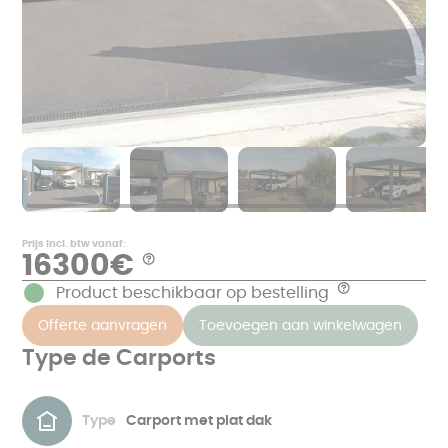
Prijs incl. btw vanaf:
16300€
Aide
*
Product beschikbaar op bestelling
Aide
Voorbeelden
van
De
Offerte aanvragen
Toevoegen aan winkelwagen
prijzen
prijs
in
is
€
Type de Carports
inclusief
TTC,
de
exclusief
meting,
metselwerk
productie
en
in
overeenkomend
onze
Type
Carport met plat dak
met
fabrieken
een
in
project