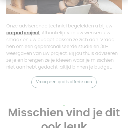
Onze adviserende technici begeleiden u bij uw
carportproject
. Afhankelijk van uw wensen, uw
smaak en uw budget passen ze zich aan. Vraag
hen om een gepersonaliseerde studie en 3D-
weergaven van uw project. Bij jou thuis adviseren
ze je en brengen ze je ideeën waar je misschien
niet aan hebt gedacht, altijd binnen je budget.
Vraag een gratis offerte aan
Misschien vind je dit
ook leuk