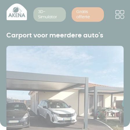
Cookies beheer paneel
Overslaan
en
3D-
Gratis
Simulator
offerte
naar
de
inhoud
Carport voor meerdere auto's
gaan