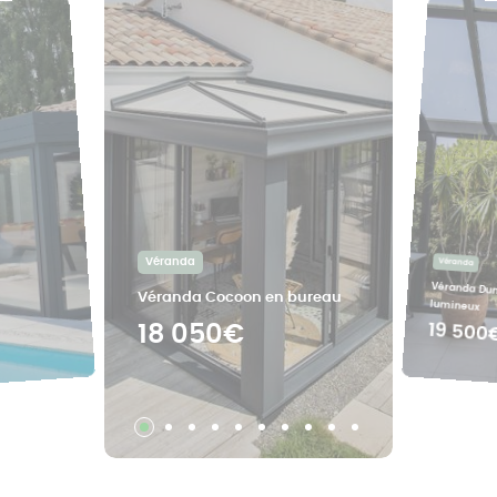
Véranda
Véranda
Véranda Dun
Véranda Cocoon en bureau
lumineux
19 500
18 050€