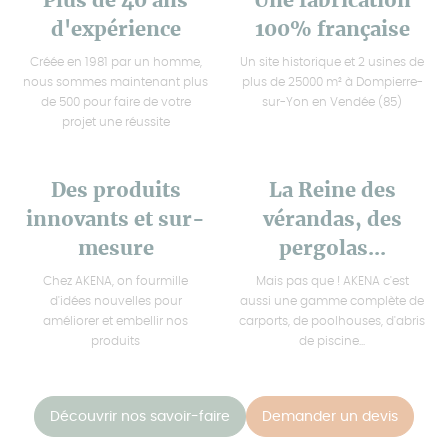
Plus de 40 ans
Une fabrication
d'expérience
100% française
Créée en 1981 par un homme,
Un site historique et 2 usines de
nous sommes maintenant plus
plus de 25000 m² à Dompierre-
de 500 pour faire de votre
sur-Yon en Vendée (85)
projet une réussite
Des produits
La Reine des
innovants et sur-
vérandas, des
mesure
pergolas...
Chez AKENA, on fourmille
Mais pas que ! AKENA c'est
d'idées nouvelles pour
aussi une gamme complète de
améliorer et embellir nos
carports, de poolhouses, d'abris
produits
de piscine...
Découvrir nos savoir-faire
Demander un devis