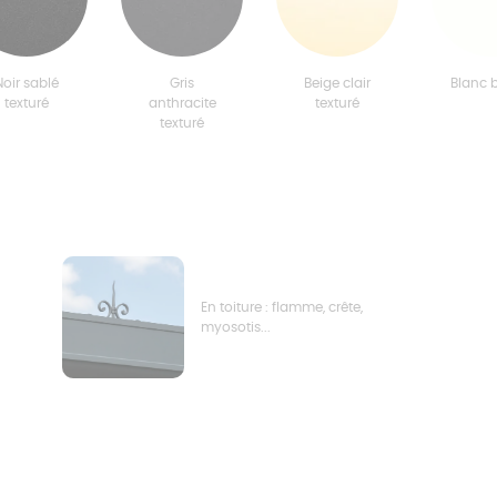
Noir sablé
Gris
Beige clair
Blanc b
texturé
anthracite
texturé
texturé
En toiture : flamme, crête,
myosotis...