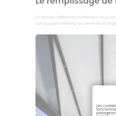
Le remplissage de 
En toiture, différents matériaux vous s
son budget inférieur au verre et sa lég
Les cookie
fonctionnal
partageons 