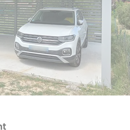
polycarbonate
Véranda isolée
Carport trapèze
Pergola aluminium
Carport sans
poteau
Pergola sur mesure
nt