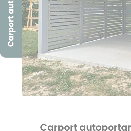
Carport autoportant
Pergola à toit
fixe
Carport préau
Pergola à toit
plat
Carport autoporta