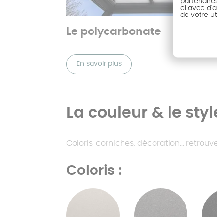
partenaire
ci avec d'a
de votre ut
Le polycarbonate
En savoir plus
La couleur & le styl
Coloris, corniches, décoration... retro
Coloris :