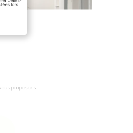
ner celles-
ctées lors
tant
 vous proposons.