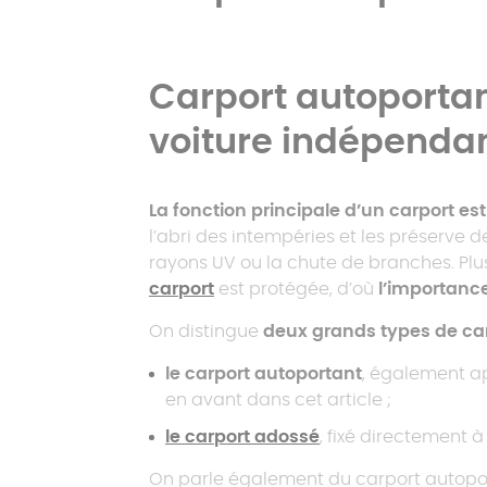
Carport autoportant
voiture indépenda
La fonction principale d’un carport es
l’abri des intempéries et les préserve 
rayons UV ou la chute de branches. Plus
carport
est protégée, d’où
l’importanc
On distingue
deux grands types de ca
le carport autoportant
, également ap
en avant dans cet article ;
le carport adossé
, fixé directement 
On parle également du carport autopor