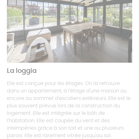
La loggia
Elle est conçue pour les étages. On la retrouve
dans un appartement, à l'étage d'une maison ou
encore au sommet d'escaliers extérieurs. Elle est le
plus souvent prévue lors de la construction du
logement. Elle est intégrée sur le bâti de
l'habitation. Elle est coupée du vent et des
intempéries grâce à son toit et une ou plusieurs
parois. Elle est rarement vitrée jusqu'au sol.