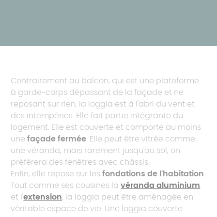
Contrairement au balcon, qui est une plateforme
à garde-corps dépassant de la façade et ne
reposant sur rien, la loggia est à l'abri du vent et
des intempéries. Elle fait partie intégrante du
logement. Elle est couverte et comporte au moins
une
façade fermée
. Elle peut être vitrée comme
une véranda, mais rarement jusqu'au sol, on
préférera des fenêtres avec châssis.
Enfin, elle repose sur les
fondations de l'habitation
.
Tout comme ses cousines la
véranda aluminium
et l'
extension
, la loggia peut être aménagée en
véritable espace de vie. Une loggia couverte