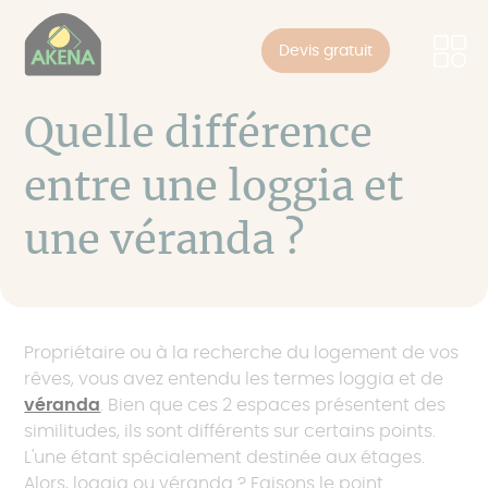
Panneau de gestion des cookies
Skip
to
Devis gratuit
main
content
Quelle différence
entre une loggia et
une véranda ?
Propriétaire ou à la recherche du logement de vos
rêves, vous avez entendu les termes loggia et de
véranda
. Bien que ces 2 espaces présentent des
similitudes, ils sont différents sur certains points.
L'une étant spécialement destinée aux étages.
Alors, loggia ou véranda ? Faisons le point.