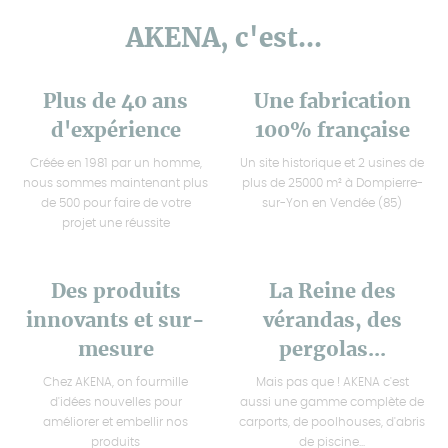
AKENA, c'est...
Plus de 40 ans
Une fabrication
d'expérience
100% française
Créée en 1981 par un homme,
Un site historique et 2 usines de
nous sommes maintenant plus
plus de 25000 m² à Dompierre-
de 500 pour faire de votre
sur-Yon en Vendée (85)
projet une réussite
Des produits
La Reine des
innovants et sur-
vérandas, des
mesure
pergolas...
Chez AKENA, on fourmille
Mais pas que ! AKENA c'est
d'idées nouvelles pour
aussi une gamme complète de
améliorer et embellir nos
carports, de poolhouses, d'abris
produits
de piscine...