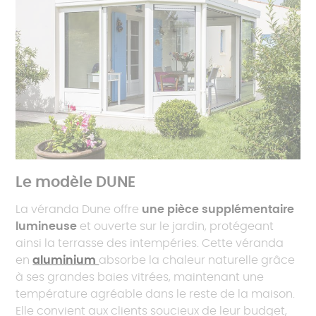
Le modèle DUNE
La véranda Dune offre
une pièce supplémentaire
lumineuse
et ouverte sur le jardin, protégeant
ainsi la terrasse des intempéries. Cette véranda
en
aluminium
absorbe la chaleur naturelle grâce
à ses grandes baies vitrées, maintenant une
température agréable dans le reste de la maison.
Elle convient aux clients soucieux de leur budget,