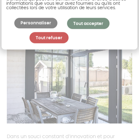
La véranda isolée gage
informations que vous leur avez fournies ou qu'ils ont
collectées lors de votre utilisation de leurs services.
d'excellence pour Akena
Personnaliser
Tout accepter
Tout refuser
Dans un souci constant d’innovation et pour