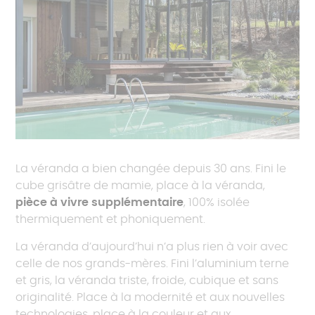
La véranda a bien changée depuis 30 ans. Fini le
cube grisâtre de mamie, place à la véranda,
pièce à vivre supplémentaire
, 100% isolée
thermiquement et phoniquement.
La véranda d’aujourd’hui n’a plus rien à voir avec
celle de nos grands-mères. Fini l’aluminium terne
et gris, la véranda triste, froide, cubique et sans
originalité. Place à la modernité et aux nouvelles
technologies, place à la couleur et aux