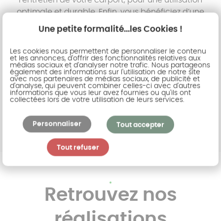
l’entretien de votre carport, pour une utilisation
optimale et durable. Enfin, vous bénéficiez d’une
garantie sur votre installation pour une
Une petite formalité...les Cookies !
tranquillité d’esprit maximale. La commande se
règle via un paiement sécurisé, et la livraison
Les cookies nous permettent de personnaliser le contenu
et les annonces, d'offrir des fonctionnalités relatives aux
ainsi que l’installation sont assurées en Belgique.
médias sociaux et d'analyser notre trafic. Nous partageons
également des informations sur l'utilisation de notre site
avec nos partenaires de médias sociaux, de publicité et
Devis gratuit
d'analyse, qui peuvent combiner celles-ci avec d'autres
informations que vous leur avez fournies ou qu'ils ont
collectées lors de votre utilisation de leurs services.
Personnaliser
Tout accepter
Tout refuser
Retrouvez nos
réalisations