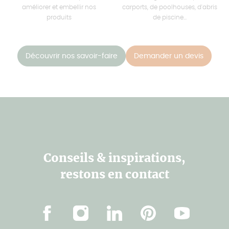
améliorer et embellir nos
carports, de poolhouses, d'abris
produits
de piscine...
Découvrir nos savoir-faire
Demander un devis
Conseils & inspirations,
restons en contact
Facebook
Instagram
LinkedIn
Pinterest
Youtube