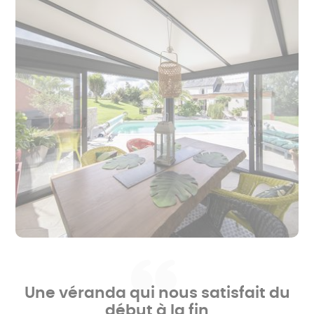
Forme
Rectangle
Garantie
Garantie décennale 10 ans
Conception
Sur mesure
Pays de
France
conception
Information de
2 à 4 semaines avant la pose
livraison
Information
Pose incluse en 1 à 3 jours, par nos
d'installation
poseurs experts
Rideaux
Non
relevables
Nombre de
0
rideaux inclus
Motorisé
Non
Type d'ouverture
Coulissants - fixes
Système
Oui
d'évacuation
des eaux
Une véranda qui nous satisfait du
Résistance à la
Oui - Laquage aluminium finition
début à la fin