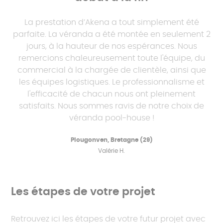
décoloration
texturée Classe 2 – jusqu’à 60 %
de brillance conservée en plus
La prestation d’Akena a tout simplement été
que les teintes classiques. Résiste
parfaite. La véranda a été montée en seulement 2
mieux aux UV, aux chocs et au
jours, à la hauteur de nos espérances. Nous
vieillissement.
remercions chaleureusement toute l'équipe, du
commercial à la chargée de clientèle, ainsi que
les équipes logistiques. Le professionnalisme et
l'efficacité de chacun nous ont pleinement
satisfaits. Nous sommes ravis de notre choix de
véranda pool-house !
Plougonven, Bretagne (29)
Valérie H.
Les étapes de votre projet
Retrouvez ici les étapes de votre futur projet avec