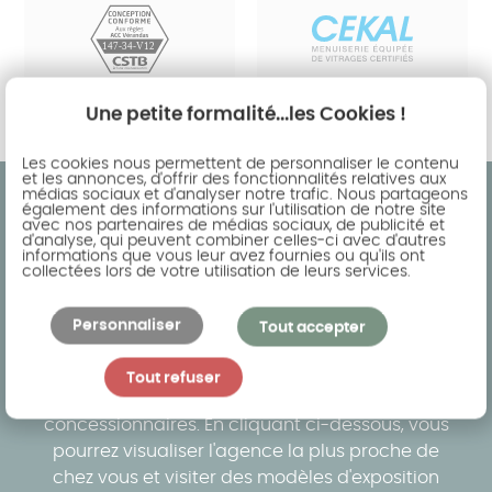
Une petite formalité...les Cookies !
Les cookies nous permettent de personnaliser le contenu
et les annonces, d'offrir des fonctionnalités relatives aux
médias sociaux et d'analyser notre trafic. Nous partageons
également des informations sur l'utilisation de notre site
avec nos partenaires de médias sociaux, de publicité et
d'analyse, qui peuvent combiner celles-ci avec d'autres
informations que vous leur avez fournies ou qu'ils ont
collectées lors de votre utilisation de leurs services.
Trouvez l'agence la plus proche de
chez vous
Personnaliser
Tout accepter
AKENA, c'est un réseau d'une cinquantaine
Tout refuser
d'agence en nom propre et une vingtaine de
concessionnaires. En cliquant ci-dessous, vous
pourrez visualiser l'agence la plus proche de
chez vous et visiter des modèles d'exposition