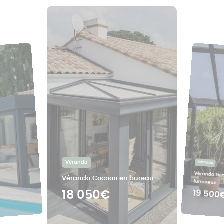
Véranda
Véranda
Véranda Dun
Véranda Cocoon en bureau
lumineux
19 500
18 050€