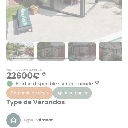
Prix TTC posé à partir de :
22600€
Aide
*
Produit disponible sur commande
Aide
Exemples
de
Le
Demande de devis
Ajout au panier
prix
prix
en
comprend
€
Type de Vérandas
le
TTC,
métré,
hors
la
maçonnerie
fabrication
et
dans
correspondants
nos
Type
Véranda
à
usines
une
en
réalisation