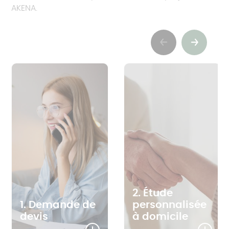
AKENA.
Previous
Next
2. Étude
1. Demande de
personnalisée
devis
à domicile