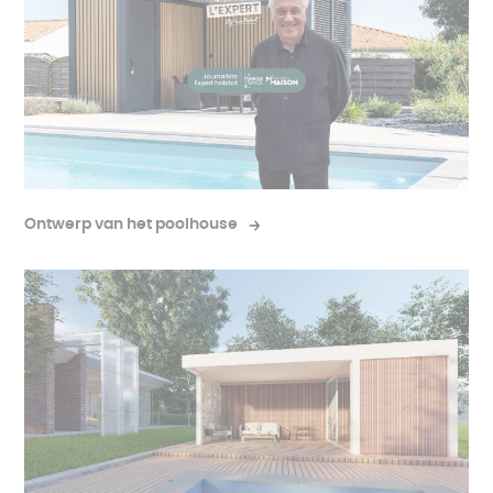
vereisten voor de netwerkaansluiting en criteria
op te bergen. Zo blijft alles netjes, beschermd
voor het uiterlijk van de constructie.
tegen weersinvloeden en gemakkelijk toegankelijk.
Bestel- en installatieproces
Zodra uw offerte is gevalideerd, gaan we verder
met de productiefase van uw poolhouse. Onze
Ontwerp van het poolhouse
poolhouses zijn op maat ontworpen om precies
aan uw verwachtingen te voldoen. Zodra de
structuur is vervaardigd, zorgen onze teams voor
de installatie op uw land. Wij zorgen voor alles om
u een snelle en kwaliteitsvolle installatie te
garanderen.