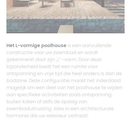
Het L-vormige poolhouse
is een aanvullende
constructie voor uw zwembad en wordt
gekenmerkt door zijn „L” -vorm. Door deze
bijzonderheid biedt het een ruimte voor
ontspanning en vrije tijd die heel anders is dan de
badzone. Deze configuratie maakt het inderdaad
mogelijk om een deel van het poolhouse te wijden
aan specifieke activiteiten zoals ontspanning,
buiten koken of zelfs de opslag van
zwembaduitrusting. Alles in een architecturale
harmonie die uw exterieur verfraait.