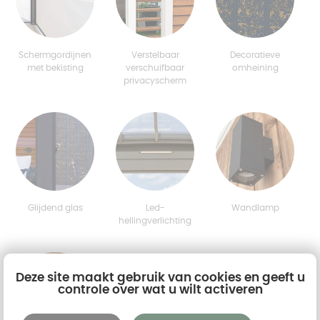
Schermgordijnen
Verstelbaar
Decoratieve
met bekisting
verschuifbaar
omheining
privacyscherm
Glijdend glas
Led-
Wandlamp
hellingverlichting
Deze site maakt gebruik van cookies en geeft u
controle over wat u wilt activeren