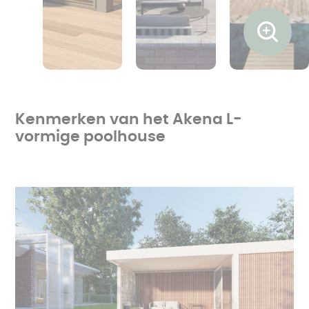
Ouvrir l
Kenmerken van het Akena L-
vormige poolhouse