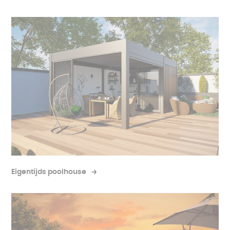
gebruikt als veelzijdige
opslagruimte
. Je kunt er je
tuinmeubilair in de winter opbergen, of zelfs je
tuingereedschap daar opbergen, terwijl je snel en
gemakkelijk toegang hebt tot deze essentiële
spullen.
Hoe richt je een poolhouse in?
Eigentijds poolhouse