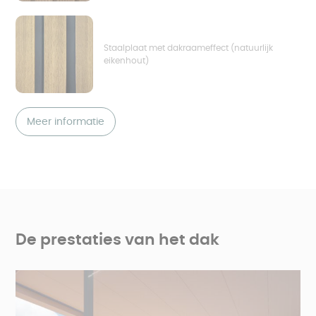
Staalplaat met dakraameffect (natuurlijk
eikenhout)
Meer informatie
De prestaties van het dak