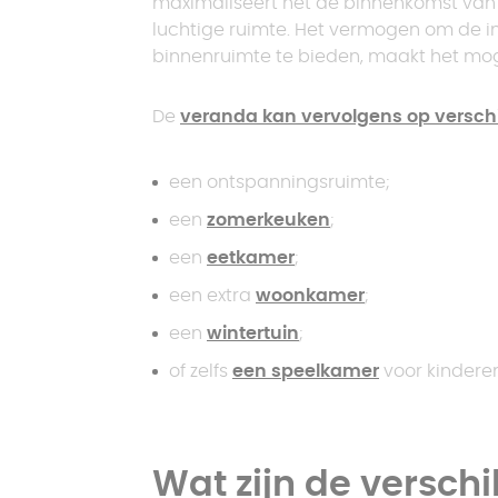
maximaliseert het de binnenkomst van na
luchtige ruimte. Het vermogen om de in
binnenruimte te bieden, maakt het mog
De
veranda kan vervolgens op versch
een ontspanningsruimte;
een
zomerkeuken
;
een
eetkamer
;
een extra
woonkamer
;
een
wintertuin
;
of zelfs
een speelkamer
voor kinderen
Wat zijn de verschi