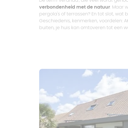
De term 'veranda', die veel wordt geh
25 000 € - 30 000
Wat zijn de voordelen van een
verbondenheid met de natuur
. Maar 
€
bioklimatologische pergola?
> 30 m²
pergola's of terrassen? En tot slot, wat
Pergola met
Geschiedenis, kenmerken, voordelen: A
> 30 000 €
plat dak
Zonne-carport
buiten, je huis kan omtoveren tot een w
Pergola met
vast dak