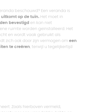
veranda beschouwd? Een veranda is
 uitkomt op de tuin.
Het moet in
rden bevestigd
en kan niet
ene ruimte worden geïnstalleerd. Het
licht en wordt vaak gebruikt als
dt zich ook door zijn vermogen om
een
ten te creëren
, terwijl u tegelijkertijd
neert. Zoals hierboven vermeld,