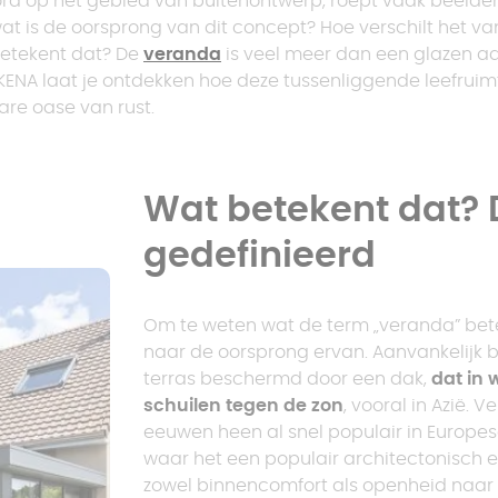
oord op het gebied van buitenontwerp, roept vaak beeld
Prijs pergola met
polycarbonaat dak
Geïsoleerde
wat is de oorsprong van dit concept? Hoe verschilt het va
vast dak
Trapeziumvormige
veranda
 betekent dat? De
veranda
is veel meer dan een glazen aa
carport
KENA laat je ontdekken hoe deze tussenliggende leefruim
Aluminium pergola
are oase van rust.
Carport zonder
Prijs pergola met
Pergola op maat
paal
plat dak
Wat betekent dat? 
gedefinieerd
Om te weten wat de term „veranda” bet
naar de oorsprong ervan. Aanvankelijk 
terras beschermd door een dak,
dat in
schuilen tegen de zon
, vooral in Azië.
eeuwen heen al snel populair in Europese
waar het een populair architectonisch el
zowel binnencomfort als openheid naar 