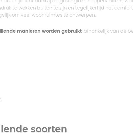
tuurlijk licht dankzij de grote glazen oppervlakken, wat z
druk te wekken buiten te zijn en tegelijkertijd het comf
elijk om veel woonruimtes te ontwerpen.
illende manieren worden gebruikt
, afhankelijk van de 
.
llende soorten