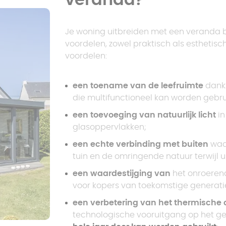
veranda?
Je woning uitbreiden met een veranda b
voordelen, zowel praktisch als esthetisch
voordelen:
een toename van de leefruimte
dankz
die multifunctioneel kan worden gebru
een toevoeging van natuurlijk licht
in
glasoppervlakken;
een echte verbinding met buiten
waar
tuin en de omringende natuur terwijl u
een waardestijging van
het onroeren
voor kopers van toekomstige generati
een verbetering van het thermische 
technologische vooruitgang op het ge