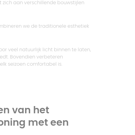
t zich aan verschillende bouwstijlen
combineren we de traditionele esthetiek
 veel natuurlijk licht binnen te laten,
iedt. Bovendien verbeteren
elk seizoen comfortabel is.
en van het
woning met een