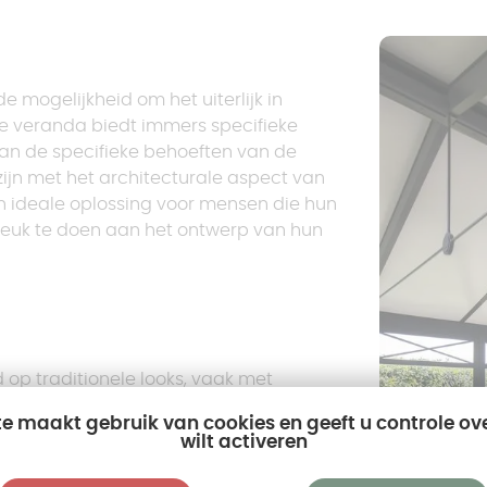
 mogelijkheid om het uiterlijk in
ype veranda biedt immers specifieke
n de specifieke behoeften van de
zijn met het architecturale aspect van
en ideale oplossing voor mensen die hun
breuk te doen aan het ontwerp van hun
d op traditionele looks, vaak met
ouren. Het is geschikt voor oude huizen
te maakt gebruik van cookies en geeft u controle ov
wilt activeren
istisch ontwerp, met rechte lijnen en