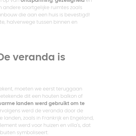
en op van
ontspanning
,
gezelligheid
en
n andere soortgelijke ruimtes zoals
nbouw die aan een huis is bevestigd!
te, halverwege tussen binnen en
Vraag een offerte aan
M
Vraag een offerte aan
s
Vraag een offerte aan
De veranda is
Vraag een offerte aan
ekent, moeten we eerst teruggaan
betekende dit een houten balkon of
 warme landen werd gebruikt om te
 Vervolgens werd de veranda door de
 landen, zoals in Frankrijk en Engeland,
ement werd voor huizen en villa's, dat
buiten symboliseert.