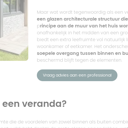
Maar wat wordt tegenwoordig als een 
een glazen architecturale structuur die
p
rincipe aan de muur van het huis wo
onafhankelijk in het midden van een gro
biedt een extra leefruimte vol natuurlijk 
woonkamer of eetkamer. Het onderschei
soepele overgang tussen binnen en bui
beschermd blijft tegen de elementen.
Vraag advies aan een professional
n een veranda?
uimte die de voordelen van zowel binnen als buiten combi