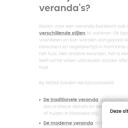
veranda's?
Kiezen voor een veranda betekent ook de
verschillende stijlen
te variëren. Elk t
voordelen en kan worden aangepast aa
bewoners en tegelijkertijd in harmonie 
het huis. Met andere woorden, het is e
leefruimte willen uitbreiden zonder af
huis.
Bij AKENA bieden we bijvoorbeeld:
De traditionele veranda
: geïnspireer
decoratieve details en verfijnde cont
Deze si
of huizen in klassieke stijl.
De moderne veranda
: strak, minimal