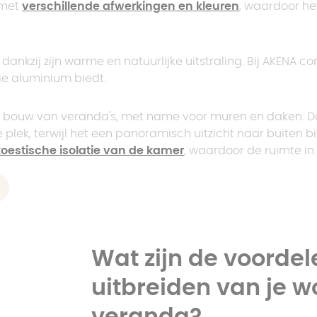
 met
verschillende afwerkingen en kleuren
, waardoor he
 dankzij zijn warme en natuurlijke uitstraling. Bij AKENA 
ie aluminium biedt.
de bouw van veranda's, met name voor muren en daken. Door
lek, terwijl het een panoramisch uitzicht naar buiten b
oestische isolatie van de kamer
, waardoor de ruimte in 
Wat zijn de voordel
uitbreiden van je 