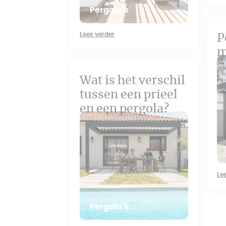
Pergola's
Lees verder
P
m
Wat is het verschil
tussen een prieel
en een pergola?
Le
Pergola's