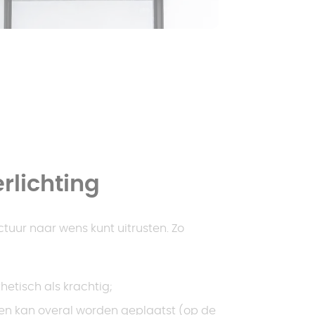
rlichting
ctuur naar wens kunt uitrusten. Zo
hetisch als krachtig;
n en kan overal worden geplaatst (op de