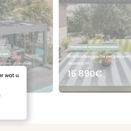
Pergola met verstelbare lamellen
en dak
Bioklimatologische pergola van
glazen glijbanen
aluminium
0€
16 890€
er wat u