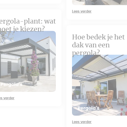
Lees verder
ergola-plant: wat
oet je kiezen?
Hoe bedek je het
dak van een
pergola?
Pergola's
es verder
Pergola's
Lees verder