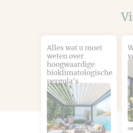
Vi
Alles wat u moet
W
weten over
v
hoogwaardige
bioklimatologische
pergola's
Le