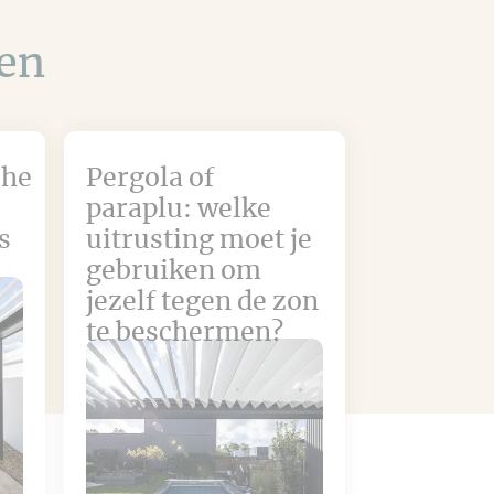
len
che
Pergola of
paraplu: welke
s
uitrusting moet je
gebruiken om
jezelf tegen de zon
te beschermen?