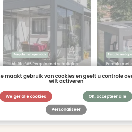
Pergola met open dak
Pergola met op
Air Bio 365 Pergola met schuifglas
Pergola met 
35 960€
27 94
te maakt gebruik van cookies en geeft u controle ov
wilt activeren
Weiger alle cookies
OK, accepteer alle
Bekijk alle prestaties
Personaliseer