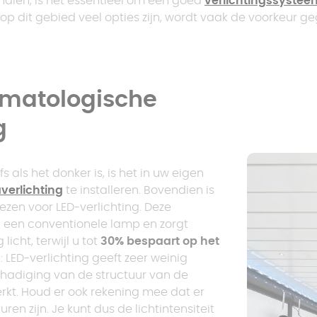
halen, is het essentieel om een goed
verlichtingssystee
Prijs pergola met
polycarbonaat dak
Geïsoleerde
 op dit gebied veel opties zijn, wordt vaak de voorkeur
vast dak
Trapeziumvormige
veranda
carport
Aluminium pergola
Carport zonder
Prijs pergola met
limatologische
Pergola op maat
paal
plat dak
g
 als het donker is, is het in uw eigen
verlichting
te installeren. Bovendien is
ezen voor LED-verlichting. Deze
n een conventionele lamp en zorgt
icht, terwijl u tot
30% bespaart op het
: LED-verlichting geeft zeer weinig
chadiging van de structuur van de
rkt. Houd er ook rekening mee dat er
en zijn. Je kunt dus de lichtintensiteit