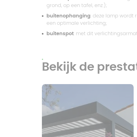
grond, op een tafel, enz.);
buitenophanging
: deze lamp wordt 
een optimale verlichting;
buitenspot
: met dit verlichtingsarmat
Bekijk de presta