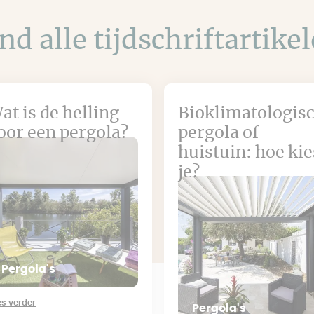
nd alle tijdschriftartike
at is de helling
Bioklimatologis
oor een pergola?
pergola of
huistuin: hoe kie
je?
Pergola's
es verder
Pergola's