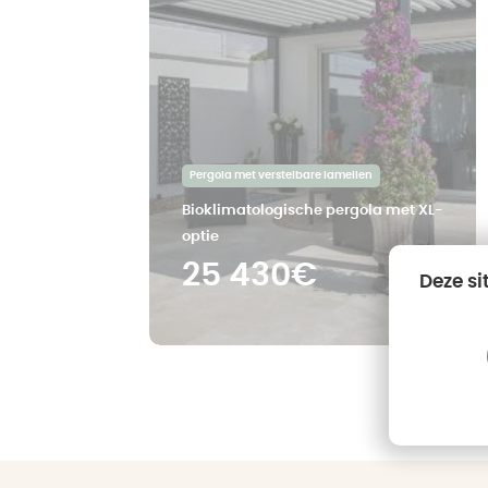
Pergola met verstelbare lamellen
Bioklimatologische pergola met XL-
optie
25 430€
Deze si