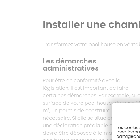
Installer une cham
Transformez votre pool house en vérita
Les démarches
administratives
Pour être en conformité avec la
législation, il est important de faire
certaines démarches. Par exemple, si l
surface de votre pool house dépasse 2
m², un permis de construire est
nécessaire. Si elle se situe entre 5 et 20
une déclaration préalable de travaux
Les cookie
fonctionnal
devra être déposée à la mairie. N'hésit
partageons 