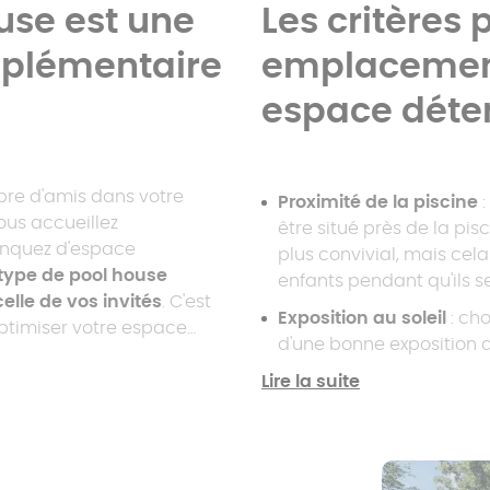
use est une
Les critères 
pplémentaire
emplacement
espace déte
bre d'amis dans votre
Proximité de la piscine
:
vous accueillez
être situé près de la pi
anquez d'espace
plus convivial, mais cela
type de pool house
enfants pendant qu'ils s
celle de vos invités
. C'est
Exposition au soleil
: ch
ptimiser votre espace
d'une bonne exposition a
votre propriété.
naturelle pendant la jou
Lire la suite
Intimité
: le pool house
éloigné des regards indis
pour vos invités. Il peut
plantant plusieurs arbus