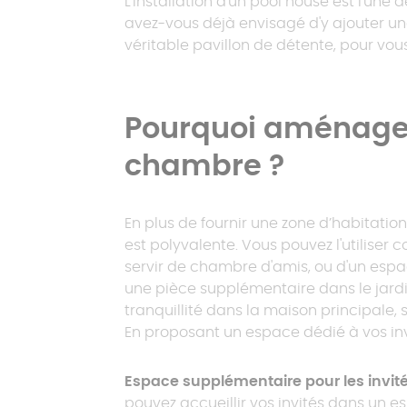
L'installation d'un pool house est l'un
avez-vous déjà envisagé d'y ajouter un
véritable pavillon de détente, pour v
Pergola à toit
fixe
Carport préau
Pourquoi aménager
chambre ?
Pergola à toit
plat
En plus de fournir une zone d’habitatio
est polyvalente. Vous pouvez l'utiliser 
servir de chambre d'amis, ou d'un espa
une pièce supplémentaire dans le jard
tranquillité dans la maison principale,
En proposant un espace dédié à vos invit
Espace supplémentaire pour les invit
pouvez accueillir vos invités dans un es