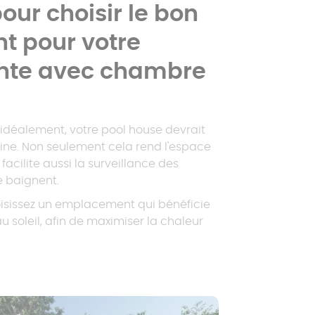
pour choisir le bon
 pour votre
nte avec chambre
 idéalement, votre pool house devrait
scine. Non seulement cela rend l'espace
 facilite aussi la surveillance des
e baignent.
oisissez un emplacement qui bénéficie
u soleil, afin de maximiser la chaleur
rnée.
 avec chambre doit être suffisamment
crets pour offrir un espace d'intimité
 être judicieux de créer une cloison en
tes pour garantir cette discrétion.