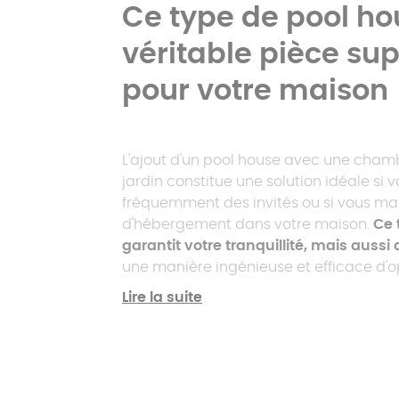
Ce type de pool ho
véritable pièce su
pour votre maison
L'ajout d'un pool house avec une cham
jardin constitue une solution idéale si 
fréquemment des invités ou si vous m
d'hébergement dans votre maison.
Ce 
garantit votre tranquillité, mais aussi 
une manière ingénieuse et efficace d'o
extérieur, ajoutant ainsi de la valeur à 
Lire la suite