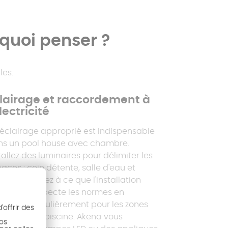
 quoi penser ?
les.
lairage et raccordement à
électricité
éclairage approprié est indispensable
ns un pool house avec chambre.
tallez des luminaires pour délimiter les
aces : coin détente, salle d'eau et
mbre. Veillez à ce que l'installation
ctrique respecte les normes en
ueur, particulièrement pour les zones
offrir des
ches de la piscine. Akena vous
nos