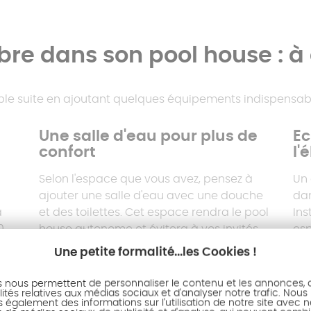
bre dans son pool house : à
ble suite en ajoutant quelques équipements indispensab
Une salle d'eau pour plus de
Ec
confort
l'
Selon l'espace que vous avez, pensez à
Un 
ajouter une salle d'eau avec une douche
da
a
et des toilettes. Cet espace rendra le pool
Ins
0
house autonome et évitera à vos invités
esp
de devoir se déplacer entre la maison
cha
Une petite formalité...les Cookies !
 m²,
principale et la piscine.
éle
vig
s nous permettent de personnaliser le contenu et les annonces, d'
ités relatives aux médias sociaux et d'analyser notre trafic. Nous
ez
pro
également des informations sur l'utilisation de notre site avec 