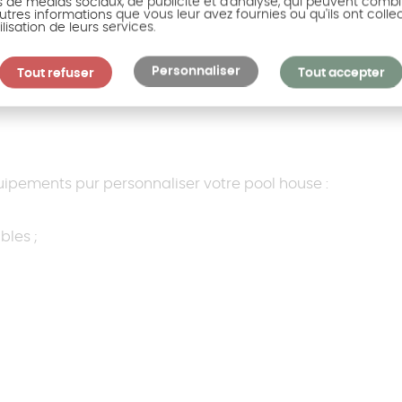
s
pr
s de médias sociaux, de publicité et d'analyse, qui peuvent combi
utres informations que vous leur avez fournies ou qu'ils ont colle
mur
ilisation de leurs services.
Personnaliser
Tout refuser
Tout accepter
quipements pur personnaliser votre pool house :
bles ;