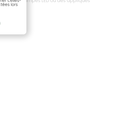
opose des rampes LED ou des appliques
ner celles-
ctées lors
ales.