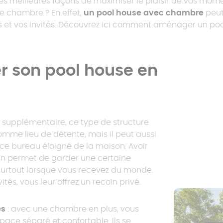
e des meilleures façons de maximiser le plaisir de vos mom
polycarbonate
Véranda isolée
e chambre ? En effet,
un pool house avec chambre
peut
ous et vos invités. Découvrez ici comment aménager un p
Carport trapèze
Pergola aluminium
Carport sans
poteau
 son pool house en
Pergola sur mesure
n supplémentaire, ce type de structure
comme lieu de détente, mais il peut aussi
ce bureau éloigné de la maison. Avoir
in permet de garder une certaine
 surtout lorsque vous recevez du monde.
és, vous leur offrez un recoin privé.
és
: avec une chambre en plus, vous
pace séparé et confortable. Ils se