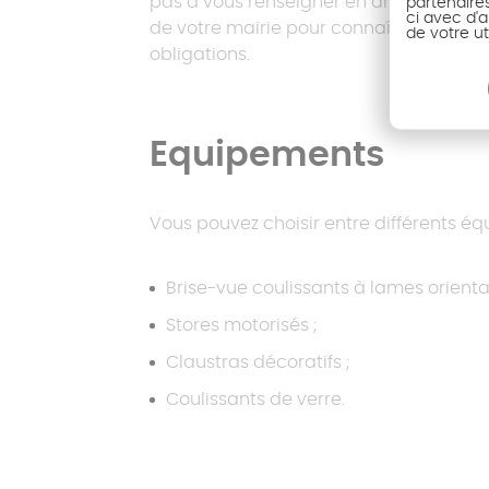
pas à vous renseigner en amont auprè
partenaire
ci avec d'a
de votre mairie pour connaître vos
de votre ut
obligations.
Equipements
Vous pouvez choisir entre différents é
Brise-vue coulissants à lames orienta
Stores motorisés ;
Claustras décoratifs ;
Coulissants de verre.