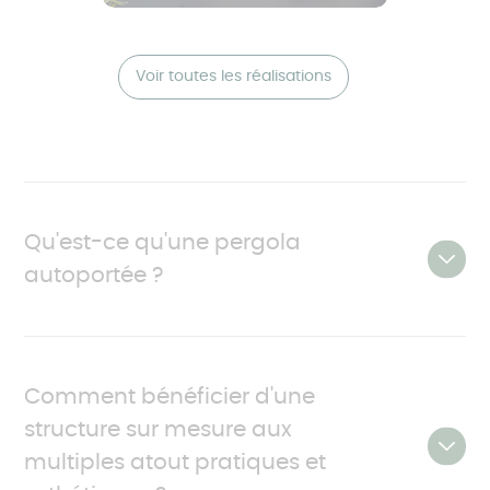
Voir toutes les réalisations
Qu'est-ce qu'une pergola
autoportée ?
La pergola autoportée possède le gros avantage
de pouvoir être installée n’importe où sur votre
Comment bénéficier d'une
terrain. Montée sur quatre piliers, vous pouvez
structure sur mesure aux
aussi bien la construire au milieu de votre jardin
que sur votre terrasse. Elle aura alors la fonction
multiples atout pratiques et
d’une pergola adossée sans endommager la