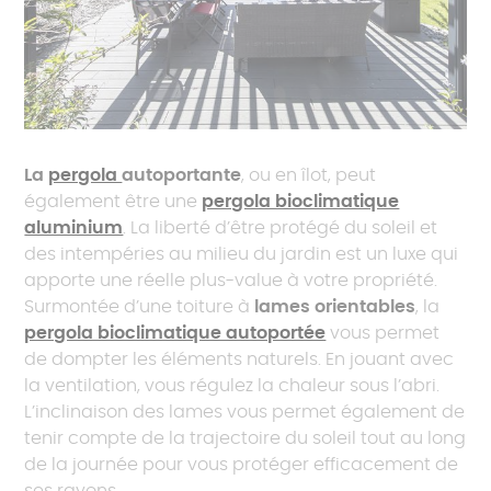
La
pergola
autoportante
, ou en îlot, peut
également être une
pergola bioclimatique
aluminium
. La liberté d’être protégé du soleil et
des intempéries au milieu du jardin est un luxe qui
apporte une réelle plus-value à votre propriété.
Surmontée d’une toiture à
lames orientables
, la
pergola bioclimatique autoportée
vous permet
de dompter les éléments naturels. En jouant avec
la ventilation, vous régulez la chaleur sous l’abri.
L’inclinaison des lames vous permet également de
tenir compte de la trajectoire du soleil tout au long
de la journée pour vous protéger efficacement de