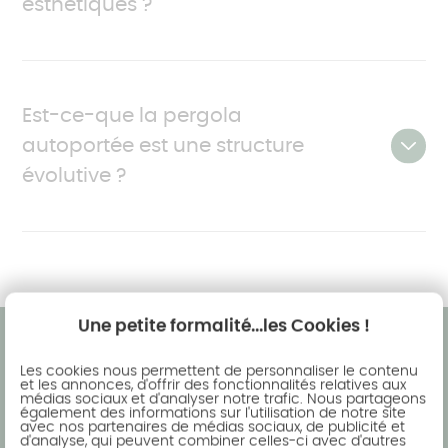
esthétiques ?
façade de votre maison.
Comme évoqué plus haut, la pergola autoportée
peut être employée en tant qu’abri de terrasse. La
Est-ce-que la pergola
structure ouverte permet de disposer son mobilier
autoportée est une structure
de jardin pour créer un espace de relaxation ou de
convivialité. Il n’est plus nécessaire de s’attarder
évolutive ?
sur les prévisions météo pour espérer profiter de
son espace de vie extérieur.
La force d’innovation des pergolas autoportées
Akena réside dans leur conception évolutive. La
qualité des matériaux et de construction reste
similaire pour toutes les créations du spécialiste
Une petite formalité...les Cookies !
des aménagements extérieurs.
Les cookies nous permettent de personnaliser le contenu
et les annonces, d'offrir des fonctionnalités relatives aux
médias sociaux et d'analyser notre trafic. Nous partageons
également des informations sur l'utilisation de notre site
Demandez le passage d'un
La pergola autoportée installée sur la terrasse
avec nos partenaires de médias sociaux, de publicité et
conseiller Akena à votre domicile
d'analyse, qui peuvent combiner celles-ci avec d'autres
apportera de la fraîcheur à l’intérieur de votre