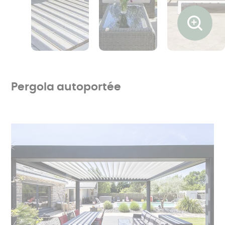
Ouvrir l
Pergola autoportée