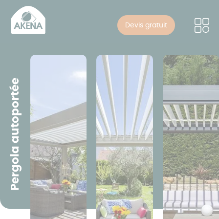
Panneau de gestion des cookies
Skip
to
Devis gratuit
main
content
Pergola autoportée