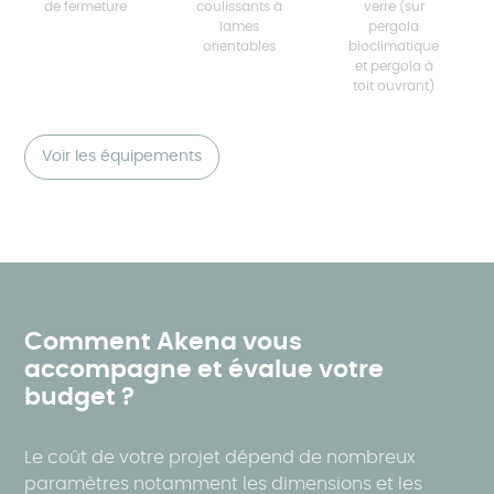
de fermeture
coulissants à
verre (sur
lames
pergola
orientables
bioclimatique
et pergola à
toit ouvrant)
Voir les équipements
Comment Akena vous
accompagne et évalue votre
budget ?
Le coût de votre projet dépend de nombreux
paramètres notamment les dimensions et les