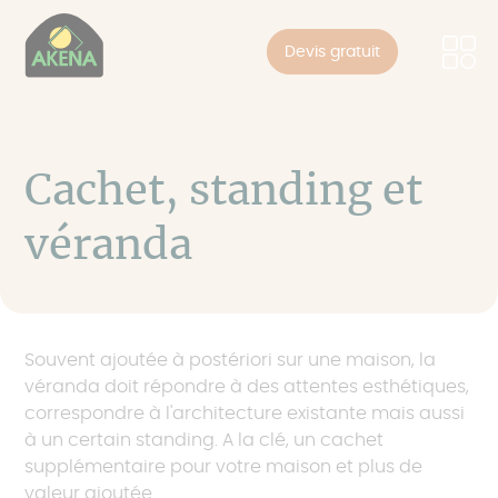
Panneau de gestion des cookies
Skip
to
Devis gratuit
main
content
Cachet, standing et
véranda
Souvent ajoutée à postériori sur une maison, la
véranda doit répondre à des attentes esthétiques,
correspondre à l'architecture existante mais aussi
à un certain standing. A la clé, un cachet
supplémentaire pour votre maison et plus de
valeur ajoutée.