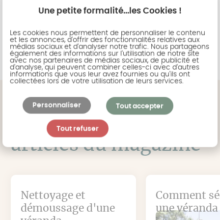
Une petite formalité...les Cookies !
choisir le modèle puis les finitions qui feront de
votre véranda un espace privilégié au quotidien.
Les cookies nous permettent de personnaliser le contenu
et les annonces, d'offrir des fonctionnalités relatives aux
médias sociaux et d'analyser notre trafic. Nous partageons
Demander conseil à un technicien
également des informations sur l'utilisation de notre site
avec nos partenaires de médias sociaux, de publicité et
d'analyse, qui peuvent combiner celles-ci avec d'autres
informations que vous leur avez fournies ou qu'ils ont
collectées lors de votre utilisation de leurs services.
Personnaliser
Tout accepter
Retrouver tous les
Tout refuser
articles du magazine
Nettoyage et
Comment sé
démoussage d'une
une véranda