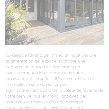
Au-delà de l'avantage immédiat induit par une
augmentation de l'espace habitable, une
extension de maison est également un
investissement à long terme. Selon votre
localisation et les spécificités de votre marché
immobilier, l'ajout de pièces peut
significativement accroître la valeur de revente de
votre bien. De plus, en travaillant avec des
matériaux durables et des équipements
écoresponsables, vous assurez que votre