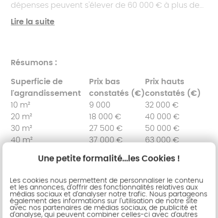
dépenses peuvent s'élever de 60 000 € à plus de
100 000 €. Ces projets d'envergure nécessitent une
Lire la suite
planification minutieuse, une analyse approfondie
des implications structurelles et esthétiques pour
garantir une intégration parfaite avec l'existant.
Résumons :
L'obtention de permis spécifiques, les
modifications potentielles de l'aspect extérieur de
Superficie de
Prix bas
Prix hauts
la maison, ainsi que l'intervention d'architectes, de
l'agrandissement
constatés (€)
constatés (€)
designers d'intérieur et de paysagistes pour
10 m²
9 000
32 000 €
harmoniser l'espace additionnel avec l'ensemble
20 m²
18 000 €
40 000 €
de la propriété, sont autant de facteurs qui
30 m²
27 500 €
50 000 €
augmentent les coûts, tout en offrant la possibilité
40 m²
37 000 €
63 000 €
de créer des espaces de vie sur mesure qui
50 m²
45 000 €
90 000 €
répondent parfaitement aux besoins et aux désirs
Une petite formalité...les Cookies !
60 m²
+ 50 000 €
+ 100 000 €
des propriétaires.
Les cookies nous permettent de personnaliser le contenu
et les annonces, d'offrir des fonctionnalités relatives aux
médias sociaux et d'analyser notre trafic. Nous partageons
également des informations sur l'utilisation de notre site
Les prix des
avec nos partenaires de médias sociaux, de publicité et
d'analyse, qui peuvent combiner celles-ci avec d'autres