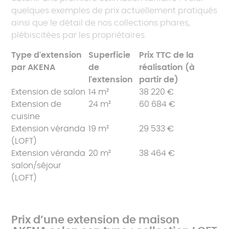
quelques exemples de prix actuellement pratiqués
ainsi que le détail de nos collections phares,
plébiscitées par les propriétaires.
Type d'extension
Superficie
Prix TTC de la
par AKENA
de
réalisation (à
l'extension
partir de)
Extension de salon
14 m²
38 220 €
Extension de
24 m²
60 684 €
cuisine
Extension véranda
19 m²
29 533 €
(LOFT)
Extension véranda
20 m²
38 464 €
salon/séjour
(LOFT)
Prix d’une extension de maison