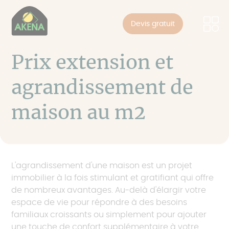
Panneau de gestion des cookies
Skip
to
Devis gratuit
main
content
Prix extension et
agrandissement de
maison au m2
L'agrandissement d'une maison est un projet
immobilier à la fois stimulant et gratifiant qui offre
de nombreux avantages. Au-delà d'élargir votre
espace de vie pour répondre à des besoins
familiaux croissants ou simplement pour ajouter
une touche de confort supplémentaire à votre