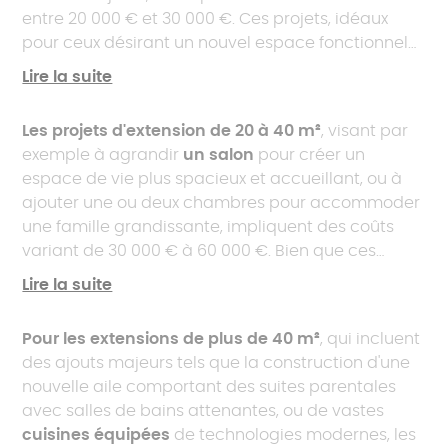
entre 20 000 € et 30 000 €. Ces projets, idéaux
pour ceux désirant un nouvel espace fonctionnel
sans engager de vastes travaux de construction,
Lire la suite
ne nécessitent généralement pas de
modifications majeures de la structure existante.
Les projets d'extension de 20 à 40 m²
, visant par
Cela contribue à rendre le processus relativement
exemple à agrandir
un salon
pour créer un
simple et économique, tout en offrant un excellent
espace de vie plus spacieux et accueillant, ou à
retour sur investissement en termes de valeur
ajouter une ou deux chambres pour accommoder
ajoutée à la propriété.
une famille grandissante, impliquent des coûts
variant de 30 000 € à 60 000 €. Bien que ces
projets soient plus ambitieux et puissent requérir
Lire la suite
des travaux de fondation supplémentaires, des
ajustements structurels pour maintenir l'intégrité
Pour les extensions de plus de 40 m²
, qui incluent
du bâtiment, et parfois même la démolition de
des ajouts majeurs tels que la construction d'une
certains murs porteurs, ils offrent une opportunité
nouvelle aile comportant des suites parentales
significative d'améliorer la fonctionnalité et l'attrait
avec salles de bains attenantes, ou de vastes
de la maison, ce qui justifie l'investissement.
cuisines équipées
de technologies modernes, les