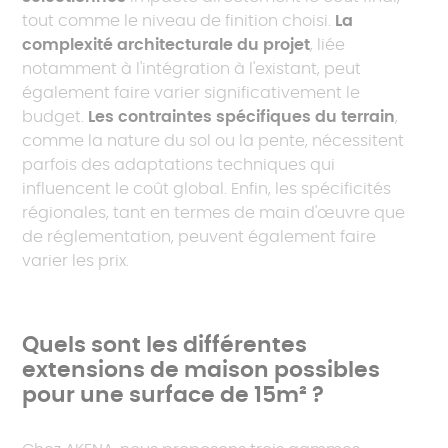
tout comme le niveau de finition choisi.
La
complexité architecturale du projet
, liée
notamment à l'intégration à l'existant, peut
également faire varier significativement le
budget.
Les contraintes spécifiques du terrain
,
comme la nature du sol ou la pente, nécessitent
parfois des adaptations techniques qui
influencent le coût global. Enfin, les spécificités
régionales, tant en termes de main d'œuvre que
de réglementation, peuvent également faire
varier les prix.
Quels sont les différentes
extensions de maison possibles
pour une surface de 15m² ?