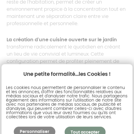
reste de l'habitation, permet de créer un
environnement propice à la concentration tout en
maintenant une séparation claire entre vie
professionnelle et personnelle.
La création d'une cuisine ouverte sur le jardin
transforme radicalement le quotidien en créant
un lieu de vie convivial et lumineux. Cette
configuration permet de profiter pleinement de
l'environnement extérieur tout en cuisinant,
Une petite formalité...les Cookies !
apportant une nouvelle dimension à cet espace
central de la maison.
Les cookies nous permettent de personnaliser le contenu
et les annonces, d'offrir des fonctionnalités relatives aux
médias sociaux et d'analyser notre trafic. Nous partageons
Aménager une salle de jeux de 15 m²
permet de
également des informations sur l'utilisation de notre site
avec nos partenaires de médias sociaux, de publicité et
créer un espace dédié aux loisirs et à la
d'analyse, qui peuvent combiner celles-ci avec d'autres
informations que vous leur avez fournies ou qu'ils ont
convivialité. Que ce soit pour les enfants avec des
collectées lors de votre utilisation de leurs services.
jeux et rangements adaptés, ou pour les adultes
avec une table de billard, un baby-foot ou un
Personnaliser
Tout accepter