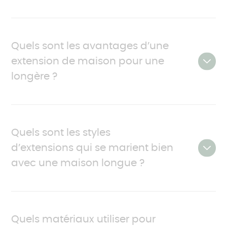
Quels sont les avantages d’une
extension de maison pour une
longère ?
Une longère est un type de maison traditionnelle
en pierre qui se caractérise par sa forme allongée,
Quels sont les styles
et que l’on trouve principalement dans les régions
d’extensions qui se marient bien
rurales de l’ouest de la France.
avec une maison longue ?
L'extension traditionnelle, contemporaine, en bois,
en verre.
Quels matériaux utiliser pour