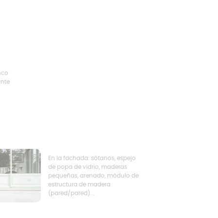
nco
ante
En la fachada: sótanos, espejo
de popa de vidrio, maderas
pequeñas, arenado, módulo de
estructura de madera
(pared/pared)...