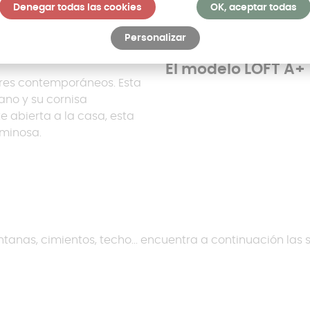
Denegar todas las cookies
OK, aceptar todas
Personalizar
El modelo LOFT A+
res contemporáneos. Esta
ano y su cornisa
 abierta a la casa, esta
uminosa.
ntanas, cimientos, techo... encuentra a continuación las