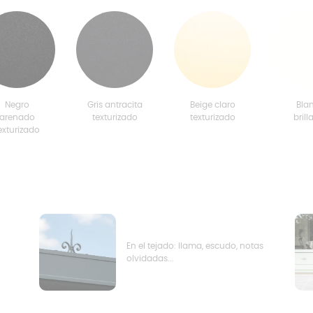
Negro
Gris antracita
Beige claro
Bla
arenado
texturizado
texturizado
brill
exturizado
En el tejado: llama, escudo, notas
olvidadas...